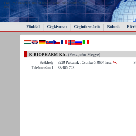
FAIL (the browser should render some flash content, not
this).
Főoldal
Cégkivonat
Céginformáció
Rólunk
Elér
R-BIOPHARM Kft.
(Veszprém Megye)
Székhely:
8229 Paloznak , Csonka út 0604 hrsz.
S
Telefonszám 1:
88/405-728