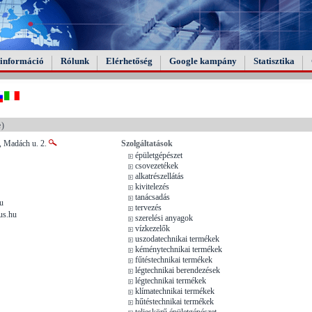
információ
Rólunk
Elérhetőség
Google kampány
Statisztika
e)
, Madách u. 2.
Szolgáltatások
épületgépészet
csovezetékek
alkatrészellátás
kivitelezés
tanácsadás
u
tervezés
us.hu
szerelési anyagok
vízkezelők
uszodatechnikai termékek
kéménytechnikai termékek
fűtéstechnikai termékek
légtechnikai berendezések
légtechnikai termékek
klímatechnikai termékek
hűtéstechnikai termékek
teljeskörű épületgépészet