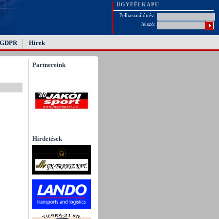
ÜGYFÉLKAPU
Felhasználónév:
Jelszó:
GDPR
Hírek
Partnereink
Hirdetések