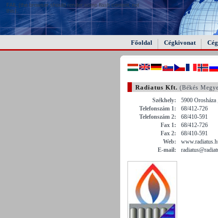
FAIL (the browser should render some flash content, not
this).
Főoldal
Cégkivonat
Cég
Radiatus Kft.
(Békés Megy
Székhely:
5900 Orosháza 
Telefonszám 1:
68/412-726
Telefonszám 2:
68/410-591
Fax 1:
68/412-726
Fax 2:
68/410-591
Web:
www.radiatus.h
E-mail:
radiatus@radiat