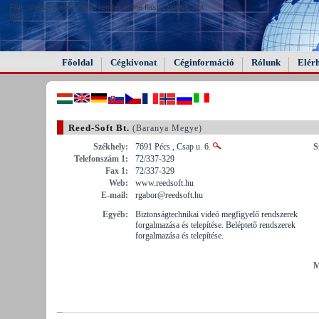
FAIL (the browser should render some flash content, not
this).
Főoldal
Cégkivonat
Céginformáció
Rólunk
Elér
Reed-Soft Bt.
(Baranya Megye)
Székhely:
7691 Pécs , Csap u. 6.
S
Telefonszám 1:
72/337-329
Fax 1:
72/337-329
Web:
www.reedsoft.hu
E-mail:
rgabor@reedsoft.hu
Egyéb:
Biztonságtechnikai videó megfigyelő rendszerek
forgalmazása és telepítése. Beléptető rendszerek
forgalmazása és telepítése.
M