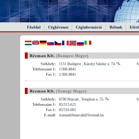
FAIL (the browser should render some flash content, not
this).
Főoldal
Cégkivonat
Céginformáció
Rólunk
Elér
Rézman Kft.
(Budapest Megye)
Székhely:
1151 Budapest , Károlyi Sándor u. 74.
S
Telefonszám 1:
1/306-8841
Fax 1:
1/306-8841
Rezman Kft.
(Somogy Megye)
Székhely:
8700 Marcali , Templom u. 55.
S
Telefonszám 1:
85/313-621
Fax 1:
85/510-001
E-mail:
rezmankftmarcali@freemail.hu