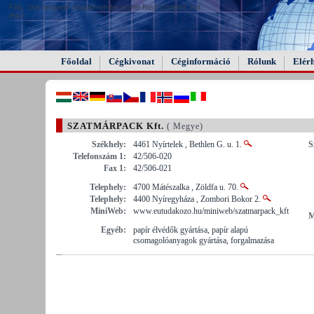
FAIL (the browser should render some flash content, not
this).
Főoldal
Cégkivonat
Céginformáció
Rólunk
Elér
SZATMÁRPACK Kft.
( Megye)
Székhely:
4461 Nyírtelek , Bethlen G. u. 1.
S
Telefonszám 1:
42/506-020
Fax 1:
42/506-021
Telephely:
4700 Mátészalka , Zöldfa u. 70.
Telephely:
4400 Nyíregyháza , Zombori Bokor 2.
MiniWeb:
www.eutudakozo.hu/miniweb/szatmarpack_kft
M
Egyéb:
papír élvédők gyártása, papír alapú
csomagolóanyagok gyártása, forgalmazása