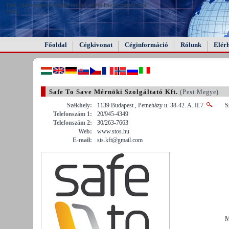
FAIL (the browser should render some flash content, not
this).
Főoldal
Cégkivonat
Céginformáció
Rólunk
Elér
Safe To Save Mérnöki Szolgáltató Kft.
(Pest Megye)
Székhely:
1139 Budapest , Petneházy u. 38-42. A. II.7.
S
Telefonszám 1:
20/945-4349
Telefonszám 2:
30/263-7663
Web:
www.stos.hu
E-mail:
sts.kft@gmail.com
M