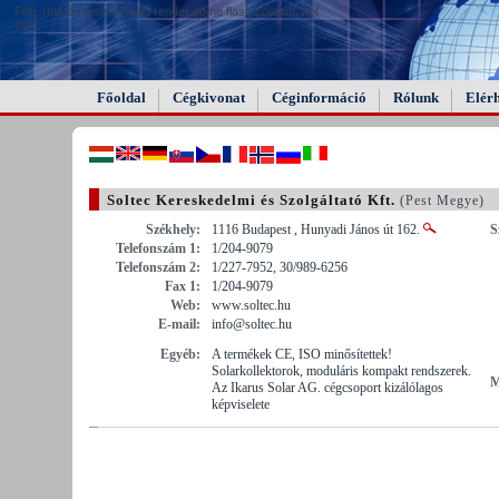
FAIL (the browser should render some flash content, not
this).
Főoldal
Cégkivonat
Céginformáció
Rólunk
Elér
Soltec Kereskedelmi és Szolgáltató Kft.
(Pest Megye)
Székhely:
1116 Budapest , Hunyadi János út 162.
S
Telefonszám 1:
1/204-9079
Telefonszám 2:
1/227-7952, 30/989-6256
Fax 1:
1/204-9079
Web:
www.soltec.hu
E-mail:
info@soltec.hu
Egyéb:
A termékek CE, ISO minősítettek!
Solarkollektorok, moduláris kompakt rendszerek.
M
Az Ikarus Solar AG. cégcsoport kizálólagos
képviselete