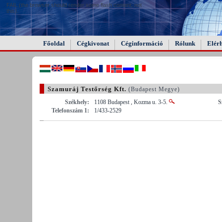
FAIL (the browser should render some flash content, not
this).
Főoldal
Cégkivonat
Céginformáció
Rólunk
Elér
Szamuráj Testőrség Kft.
(Budapest Megye)
Székhely:
1108 Budapest , Kozma u. 3-5.
S
Telefonszám 1:
1/433-2529