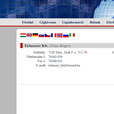
FAIL (the browser should render some flash content, not
this).
Főoldal
Cégkivonat
Céginformáció
Rólunk
Elér
Tolnaszer Kft.
(Tolna Megye)
Székhely:
7130 Tolna , Deák F. u. 71/2.
S
Telefonszám 1:
74/442-034
Fax 1:
74/440-635
E-mail:
tolnaszer_kft@freemail.hu