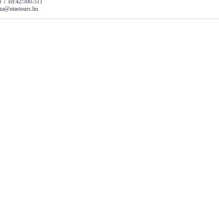
r 7.Tel:42/500-511
aza@utastours.hu