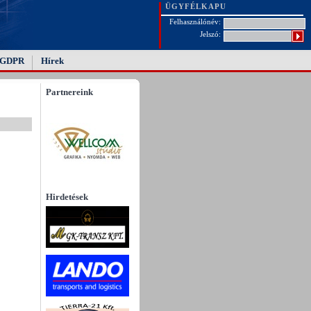
ÜGYFÉLKAPU
Felhasználónév:
Jelszó:
GDPR
Hírek
Partnereink
Hirdetések