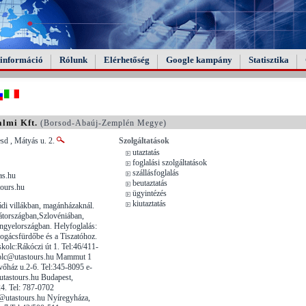
információ
Rólunk
Elérhetőség
Google kampány
Statisztika
lmi Kft.
(Borsod-Abaúj-Zemplén Megye)
d , Mátyás u. 2.
Szolgáltatások
utaztatás
foglalási szolgáltatások
szállásfoglalás
as.hu
beutaztatás
tours.hu
ügyintézés
kiutaztatás
ládi villákban, magánházaknál.
átországban,Szlovéniában,
ngyelországban. Helyfoglalás:
ogácsfürdőbe és a Tiszatóhoz.
kolc:Rákóczi út 1. Tel:46/411-
olc@utastours.hu Mammut 1
vőház u.2-6. Tel:345-8095 e-
astours.hu Budapest,
4. Tel: 787-0702
t@utastours.hu Nyíregyháza,