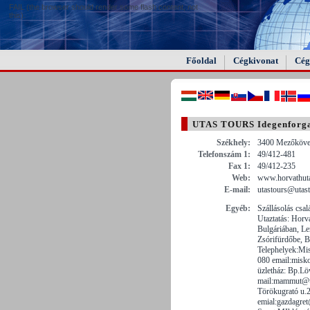
FAIL (the browser should render some flash content, not
this).
Főoldal
Cégkivonat
Cég
UTAS TOURS Idegenforga
Székhely:
3400 Mezőköves
Telefonszám 1:
49/412-481
Fax 1:
49/412-235
Web:
www.horvathut
E-mail:
utastours@utas
Egyéb:
Szállásolás csa
Utaztatás: Horv
Bulgáriában, Le
Zsórifürdőbe, B
Telephelyek:Mis
080 email:misk
üzletház: Bp.Lö
mail:mammut@ut
Törökugrató u.2
emial:gazdagre