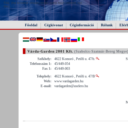
FAIL (the browser should render some flash content, not
this).
Főoldal
Cégkivonat
Céginformáció
Rólunk
Elér
Várda-Garden 2001 Kft.
(Szabolcs-Szatmár-Bereg Megye
Székhely:
4622 Komoró , Petőfi u. 47/b.
S
Telefonszám 1:
45/449-054
Fax 1:
45/449-003
Telephely:
4622 Komoró , Petőfi u. 47/B
Web:
www.vardagarden.hu
E-mail:
vardagarden@axelero.hu
M