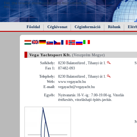
FAIL (the browser should render some flash content, not
this).
Főoldal
Cégkivonat
Céginformáció
Rólunk
Elér
Vega Yachtsport Kft.
(Veszprém Megye)
Székhely:
8230 Balatonfüred , Tihanyi út 1.
S
Fax 1:
87/482-093
Telephely:
8230 Balatonfüred , Tihanyi út 1.
Web:
www.vegayacht.hu
E-mail:
vegayacht@vegayacht.hu
Egyéb:
Nyitvatartás: H-V.-ig : 7.00-19.00-ig. Vitorlás
értékesítés, vitorláshajó építés-javítás.
M