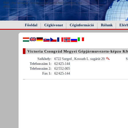
FAIL (the browser should render some flash content, not
this).
Főoldal
Cégkivonat
Céginformáció
Rólunk
Elér
Victoria Csongrád Megyei Gépjármuvezeto-képzo Kft
Székhely:
6722 Szeged , Kossuth L. sugárút 29.
S
Telefonszám 1:
62/425-144
Telefonszám 2:
62/552-005
Fax 1:
62/425-144