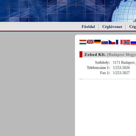
FAIL (the browser should render some flash content, not
this).
Főoldal
Cégkivonat
Cég
Zobod Kft.
(Budapest Megy
Székhely:
1171 Budapest ,
Telefonszám 1:
1/253-5026
Fax 1:
1/253-5027