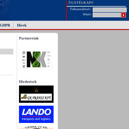
ÜGYFÉLKAPU
Felhasználónév:
Jelszó:
GDPR
Hírek
Partnereink
Hirdetések