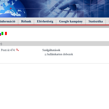
információ
Rólunk
Elérhetőség
Google kampány
Statisztika
e)
 Pesti út 474.
Szolgáltatások
hullámkarton dobozok