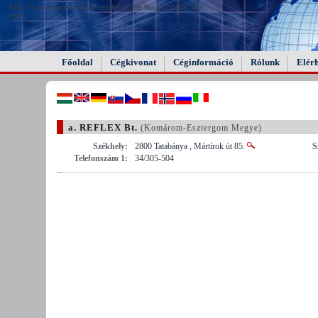
FAIL (the browser should render some flash content, not
this).
Főoldal
Cégkivonat
Céginformáció
Rólunk
Elér
a. REFLEX Bt.
(Komárom-Esztergom Megye)
Székhely:
2800 Tatabánya , Mártírok út 85.
S
Telefonszám 1:
34/305-504