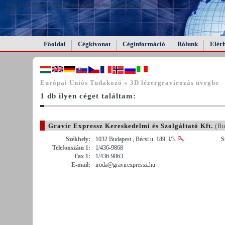
FAIL (the browser should render some flash content, not
this).
Főoldal
Cégkivonat
Céginformáció
Rólunk
Elér
Európai Uniós Tudakozó « 3D lézergravírozás üvegbe
1 db ilyen céget találtam:
Gravír Expressz Kereskedelmi és Szolgáltató Kft.
(Bu
Székhely:
1032 Budapest , Bécsi u. 189. I/3.
S
Telefonszám 1:
1/436-9868
Fax 1:
1/436-9863
E-mail:
iroda@gravirexpressz.hu