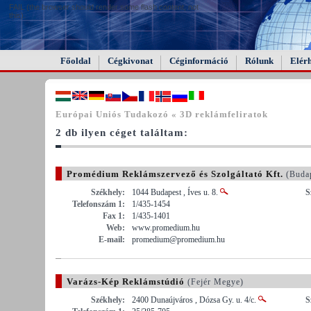
FAIL (the browser should render some flash content, not
this).
Főoldal
Cégkivonat
Céginformáció
Rólunk
Elér
Európai Uniós Tudakozó « 3D reklámfeliratok
2 db ilyen céget találtam:
Promédium Reklámszervező és Szolgáltató Kft.
(Buda
Székhely:
1044 Budapest , Íves u. 8.
S
Telefonszám 1:
1/435-1454
Fax 1:
1/435-1401
Web:
www.promedium.hu
E-mail:
promedium@promedium.hu
Varázs-Kép Reklámstúdió
(Fejér Megye)
Székhely:
2400 Dunaújváros , Dózsa Gy. u. 4/c.
S