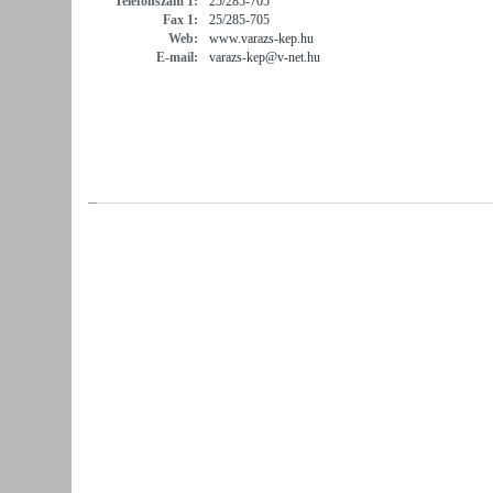
Telefonszám 1:
25/285-705
Fax 1:
25/285-705
Web:
www.varazs-kep.hu
E-mail:
varazs-kep@v-net.hu