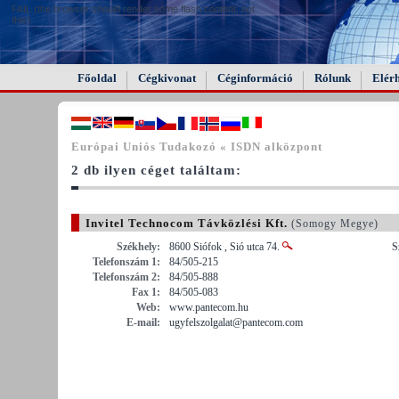
FAIL (the browser should render some flash content, not
this).
Főoldal
Cégkivonat
Céginformáció
Rólunk
Elér
Európai Uniós Tudakozó « ISDN alközpont
2 db ilyen céget találtam:
Invitel Technocom Távközlési Kft.
(Somogy Megye)
Székhely:
8600 Siófok , Sió utca 74.
S
Telefonszám 1:
84/505-215
Telefonszám 2:
84/505-888
Fax 1:
84/505-083
Web:
www.pantecom.hu
E-mail:
ugyfelszolgalat@pantecom.com