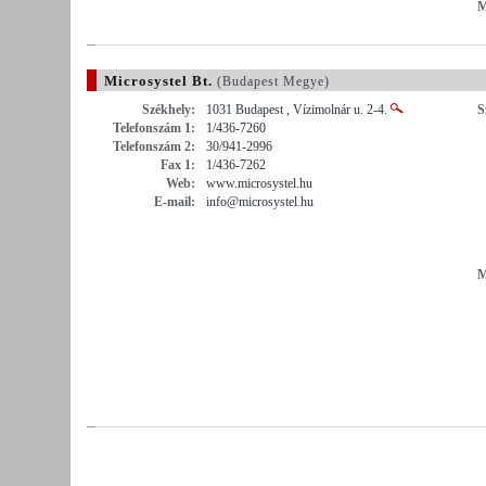
M
Microsystel Bt.
(Budapest Megye)
Székhely:
1031 Budapest , Vízimolnár u. 2-4.
S
Telefonszám 1:
1/436-7260
Telefonszám 2:
30/941-2996
Fax 1:
1/436-7262
Web:
www.microsystel.hu
E-mail:
info@microsystel.hu
M