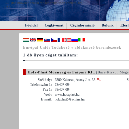
FAIL (the browser should render some flash content, not
this).
Főoldal
Cégkivonat
Céginformáció
Rólunk
Elér
Európai Uniós Tudakozó « ablakmosó berendezések
1 db ilyen céget találtam:
Holz-Plast Műanyag és Faipari Kft.
(Bács-Kiskun Megy
Székhely:
6300 Kalocsa , Arany J. u. 38.
S
Telefonszám 1:
78/467-094
Fax 1:
78/467-094
Web:
www.holzplast.hu
E-mail:
holzplast@t-online.hu