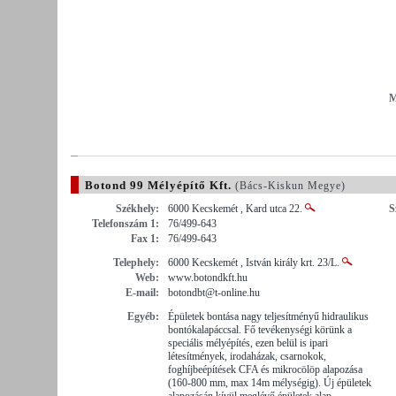
M
Botond 99 Mélyépítő Kft.
(Bács-Kiskun Megye)
Székhely:
6000 Kecskemét , Kard utca 22.
S
Telefonszám 1:
76/499-643
Fax 1:
76/499-643
Telephely:
6000 Kecskemét , István király krt. 23/L.
Web:
www.botondkft.hu
E-mail:
botondbt@t-online.hu
Egyéb:
Épületek bontása nagy teljesítményű hidraulikus
bontókalapáccsal. Fő tevékenységi körünk a
speciális mélyépítés, ezen belül is ipari
létesítmények, irodaházak, csarnokok,
foghíjbeépítések CFA és mikrocölöp alapozása
(160-800 mm, max 14m mélységig). Új épületek
alapozásán kívül meglévő épületek alap-