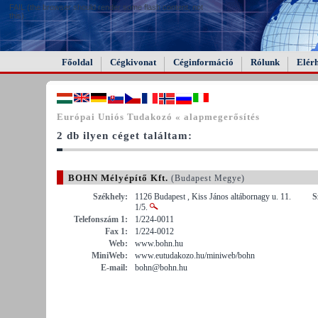
FAIL (the browser should render some flash content, not
this).
Főoldal
Cégkivonat
Céginformáció
Rólunk
Elér
Európai Uniós Tudakozó « alapmegerősítés
2 db ilyen céget találtam:
BOHN Mélyépítő Kft.
(Budapest Megye)
Székhely:
1126 Budapest , Kiss János altábornagy u. 11.
S
1/5.
Telefonszám 1:
1/224-0011
Fax 1:
1/224-0012
Web:
www.bohn.hu
MiniWeb:
www.eutudakozo.hu/miniweb/bohn
E-mail:
bohn@bohn.hu