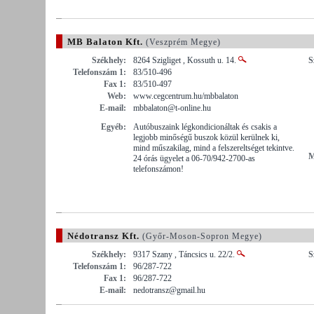
MB Balaton Kft.
(Veszprém Megye)
Székhely:
8264 Szigliget , Kossuth u. 14.
S
Telefonszám 1:
83/510-496
Fax 1:
83/510-497
Web:
www.cegcentrum.hu/mbbalaton
E-mail:
mbbalaton@t-online.hu
Egyéb:
Autóbuszaink légkondicionáltak és csakis a
legjobb minőségű buszok közül kerülnek ki,
mind műszakilag, mind a felszereltséget tekintve.
M
24 órás ügyelet a 06-70/942-2700-as
telefonszámon!
Nédotransz Kft.
(Győr-Moson-Sopron Megye)
Székhely:
9317 Szany , Táncsics u. 22/2.
S
Telefonszám 1:
96/287-722
Fax 1:
96/287-722
E-mail:
nedotransz@gmail.hu