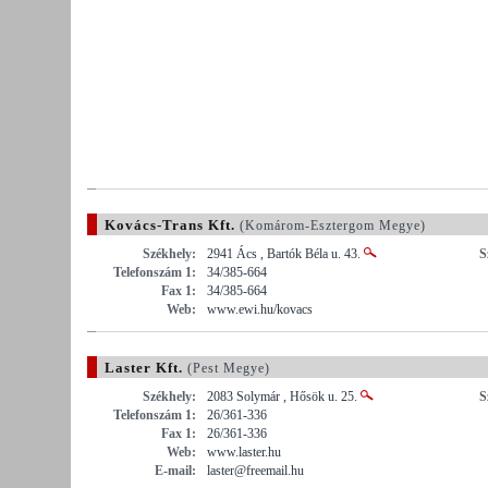
Kovács-Trans Kft.
(Komárom-Esztergom Megye)
Székhely:
2941 Ács , Bartók Béla u. 43.
S
Telefonszám 1:
34/385-664
Fax 1:
34/385-664
Web:
www.ewi.hu/kovacs
Laster Kft.
(Pest Megye)
Székhely:
2083 Solymár , Hősök u. 25.
S
Telefonszám 1:
26/361-336
Fax 1:
26/361-336
Web:
www.laster.hu
E-mail:
laster@freemail.hu