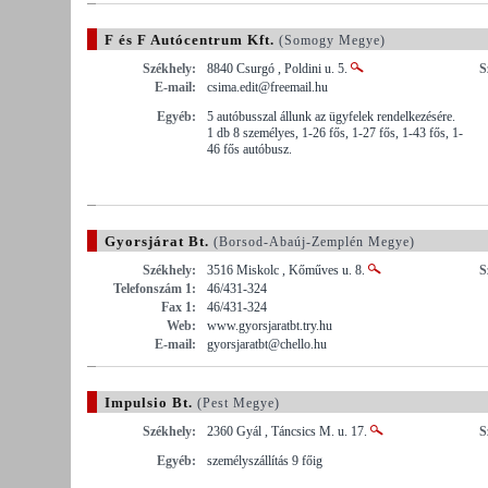
F és F Autócentrum Kft.
(Somogy Megye)
Székhely:
8840 Csurgó , Poldini u. 5.
S
E-mail:
csima.edit@freemail.hu
Egyéb:
5 autóbusszal állunk az ügyfelek rendelkezésére.
1 db 8 személyes, 1-26 fős, 1-27 fős, 1-43 fős, 1-
46 fős autóbusz.
Gyorsjárat Bt.
(Borsod-Abaúj-Zemplén Megye)
Székhely:
3516 Miskolc , Kőműves u. 8.
S
Telefonszám 1:
46/431-324
Fax 1:
46/431-324
Web:
www.gyorsjaratbt.try.hu
E-mail:
gyorsjaratbt@chello.hu
Impulsio Bt.
(Pest Megye)
Székhely:
2360 Gyál , Táncsics M. u. 17.
S
Egyéb:
személyszállítás 9 főig