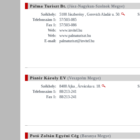
Pálma Turiszt Bt.
(Jász-Nagykun-Szolnok Megye)
Székhely:
5100 Jászberény , Gerevich Aladár u. 50.
S
Telefonszám 1:
57/503-085
Fax 1:
57/503-086
Web:
www.invitel.hu
Web:
www.palmaturiszt.hu
E-mail:
palmaturiszt@invitel.hu
Pintér Károly EV
(Veszprém Megye)
Székhely:
8400 Ajka , Árvácska u. 18.
S
Telefonszám 1:
88/213-241
Fax 1:
88/213-241
Potó Zoltán Egyéni Cég
(Baranya Megye)