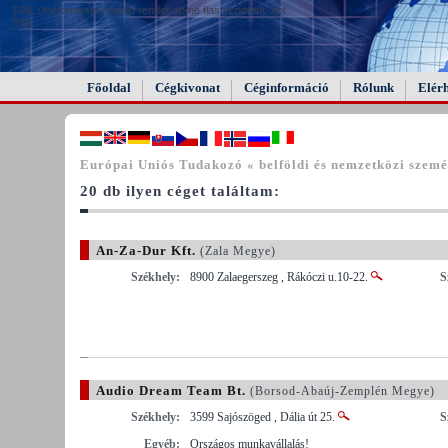
FAIL (the browser should render some flash content, not
this).
Főoldal
Cégkivonat
Céginformáció
Rólunk
Elér
Európai Uniós Tudakozó « belföldi és nemzetközi személ
20 db ilyen céget találtam:
An-Za-Dur Kft.
(Zala Megye)
Székhely:
8900 Zalaegerszeg , Rákóczi u.10-22.
S
Audio Dream Team Bt.
(Borsod-Abaúj-Zemplén Megye)
Székhely:
3599 Sajószöged , Dália út 25.
S
Egyéb:
Országos munkavállalás!