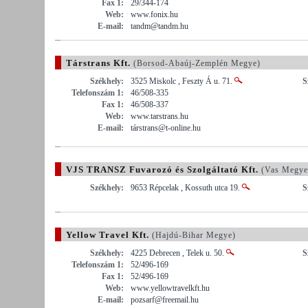
Fax 1:
29/344-174
Web:
www.fonix.hu
E-mail:
tandm@tandm.hu
Társtrans Kft.
(Borsod-Abaúj-Zemplén Megye)
Székhely:
3525 Miskolc , Feszty Á u. 71.
S
Telefonszám 1:
46/508-335
Fax 1:
46/508-337
Web:
www.tarstrans.hu
E-mail:
társtrans@t-online.hu
VJS TRANSZ Fuvarozó és Szolgáltató Kft.
(Vas Megye
Székhely:
9653 Répcelak , Kossuth utca 19.
S
Yellow Travel Kft.
(Hajdú-Bihar Megye)
Székhely:
4225 Debrecen , Telek u. 50.
S
Telefonszám 1:
52/496-169
Fax 1:
52/496-169
Web:
www.yellowtravelkft.hu
E-mail:
pozsarf@freemail.hu