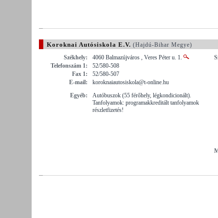
Koroknai Autósiskola E.V.
(Hajdú-Bihar Megye)
Székhely:
4060 Balmazújváros , Veres Péter u. 1.
S
Telefonszám 1:
52/580-508
Fax 1:
52/580-507
E-mail:
koroknaiautosiskola@t-online.hu
Egyéb:
Autóbuszok (55 férőhely, légkondicionált).
Tanfolyamok: programakkreditált tanfolyamok
részletfizetés!
M