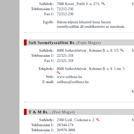
Székhely:
7668 Keszü , Petőfi S. u. 27/1.
S
Telefonszám 1:
72/212-230
Fax 1:
72/212-230
Egyéb:
Három teljesen felszerelt luxus buszos
személyszállítás áll rendelkezésére az utasoknak.
Sofi Személyszállító Bt.
(Fejér Megye)
Székhely:
8000 Székesfehérvár , Kelemen B. u. 8. 1/5.
S
Telefonszám 1:
22/321-318
Fax 1:
22/321-318
Telephely:
8000 Székesfehérvár , Kelemen B. u. 8. 1.em. 5.
Web:
www.sofibusz.hu
E-mail:
sofibusz@sofibusz.hu
M
T & M Bt. .
(Pest Megye)
Székhely:
2360 Gyál , Csokonai u. 2.
S
Telefonszám 1:
29/344-174
Telefonszám 2:
20/979-3868