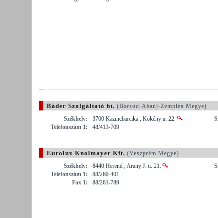
Báder Szolgáltató bt.
(Borsod-Abaúj-Zemplén Megye)
Székhely:
3700 Kazincbarcika , Kökény u. 22.
S
Telefonszám 1:
48/413-709
Eurolux Knolmayer Kft.
(Veszprém Megye)
Székhely:
8440 Herend , Arany J. u. 21.
S
Telefonszám 1:
88/260-401
Fax 1:
88/261-789