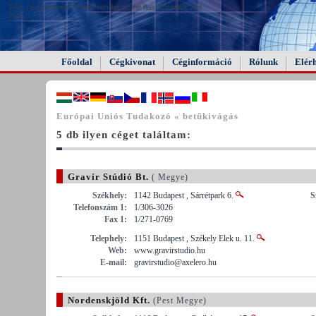
FAIL (the browser should render some flash content, not
this).
Főoldal
Cégkivonat
Céginformáció
Rólunk
Elér
Európai Uniós Tudakozó « betűkivágás
5 db ilyen céget találtam:
Gravír Stúdió Bt.
( Megye)
Székhely:
1142 Budapest , Sárrétpark 6.
S
Telefonszám 1:
1/306-3026
Fax 1:
1/271-0769
Telephely:
1151 Budapest , Székely Elek u. 11.
Web:
www.gravirstudio.hu
E-mail:
gravirstudio@axelero.hu
Nordenskjöld Kft.
(Pest Megye)