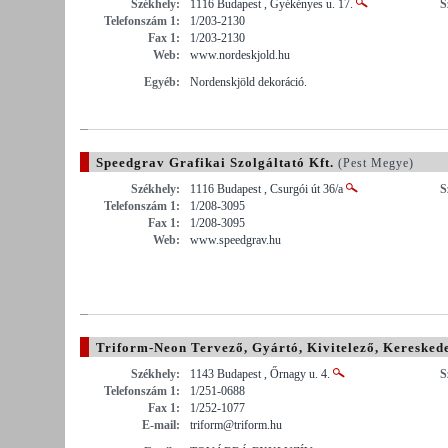
Székhely:
1116 Budapest , Gyékényes u. 17.
S
Telefonszám 1:
1/203-2130
Fax 1:
1/203-2130
Web:
www.nordeskjold.hu
Egyéb:
Nordenskjöld dekoráció.
Speedgrav Grafikai Szolgáltató Kft.
(Pest Megye)
Székhely:
1116 Budapest , Csurgói út 36/a
S
Telefonszám 1:
1/208-3095
Fax 1:
1/208-3095
Web:
www.speedgrav.hu
Triform-Neon Tervező, Gyártó, Kivitelező, Kereskede
Székhely:
1143 Budapest , Őrnagy u. 4.
S
Telefonszám 1:
1/251-0688
Fax 1:
1/252-1077
E-mail:
triform@triform.hu