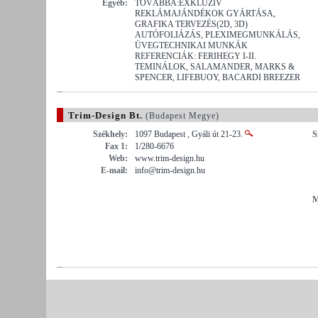
Egyéb:
TOVÁBBÁ:EXKLUZÍV
REKLÁMAJÁNDÉKOK GYÁRTÁSA,
GRAFIKA TERVEZÉS(2D, 3D)
AUTÓFOLIÁZÁS, PLEXIMEGMUNKÁLÁS,
ÜVEGTECHNIKAI MUNKÁK
REFERENCIÁK: FERIHEGY I-II.
TEMINÁLOK, SALAMANDER, MARKS &
SPENCER, LIFEBUOY, BACARDI BREEZER
Trim-Design Bt.
(Budapest Megye)
Székhely:
1097 Budapest , Gyáli út 21-23.
S
Fax 1:
1/280-6676
Web:
www.trim-design.hu
E-mail:
info@trim-design.hu
M