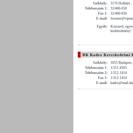
Székhely:
3176 Hollókő ,
Telefonszám 1:
32/460-650
Fax 1:
32/460-650
E-mail:
forstner@vipma
Egyéb:
Korszerű, egyed
kislétesítmény!
BK Kadex Kereskedelmi K
Székhely:
1055 Budapest , 
Telefonszám 1:
1/311-4565
Telefonszám 2:
1/312-1414
Fax 1:
1/312-1414
E-mail:
kadex@mail.dat