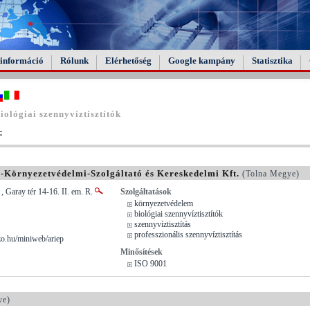
információ
Rólunk
Elérhetőség
Google kampány
Statisztika
ológiai szennyvíztisztítók
:
-Környezetvédelmi-Szolgáltató és Kereskedelmi Kft.
(Tolna Megye)
, Garay tér 14-16. II. em. R.
Szolgáltatások
környezetvédelem
biológiai szennyvíztisztítók
szennyvíztisztítás
professzionális szennyvíztisztítás
.hu/miniweb/ariep
Minősítések
ISO 9001
ye)