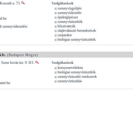
 Kossuth u. 73.
Szolgáltatások
szennyvízgyűjtés
szennyvízkezelés
épületgépészet
il.hu
szennyvíztisztítók
hőszivattyúk
i szennyvízkezelési
olajleválasztó berendezések
szeparátor
biológiai szennyvíztisztítók
ft.
(Budapest Megye)
Szent István krt. 9. II/1.
Szolgáltatások
környezetvédelem
biológiai szennyvíztisztítók
szennyvíztisztító rendszerek
szennyvíztisztítás
anet.hu