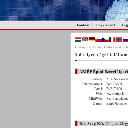
FAIL (the browser should render some flash content, not
this).
Főoldal
Cégkivonat
Cég
Európai Uniós Tudakozó « bi
3 db ilyen céget találtam
ARIÉP Építő-Szerelőipari
Székhely:
7100 Szekszárd 
Telefonszám 1:
74/317-699
Fax 1:
74/317-699
Web:
www.ariep.hu
MiniWeb:
www.eutudakozo
E-mail:
ariep@tolna.net
Bio-Szep Kft.
(Nógrád Meg