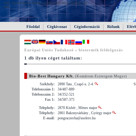
FAIL (the browser should render some flash content, not
this).
Főoldal
Cégkivonat
Céginformáció
Rólunk
Elér
Európai Uniós Tudakozó « biotermék feldolgozás
1 db ilyen céget találtam:
Bio-Best Hungary Kft.
(Komárom-Esztergom Megye)
Székhely:
2890 Tata , Csapó u. 2-4.
S
Telefonszám 1:
34/487-889
Telefonszám 2:
34/352-521
Fax 1:
34/587-375
Telephely:
2870 Kisbér , Ménes major
Telephely:
2861 Bakonysárkány , György major
E-mail:
pongraczesfia@axelero.hu