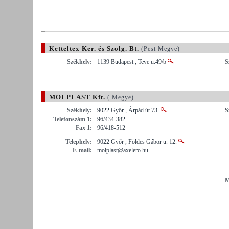
Ketteltex Ker. és Szolg. Bt.
(Pest Megye)
Székhely:
1139 Budapest , Teve u.49/b
S
MOLPLAST Kft.
( Megye)
Székhely:
9022 Győr , Árpád út 73.
S
Telefonszám 1:
96/434-382
Fax 1:
96/418-512
Telephely:
9022 Győr , Földes Gábor u. 12.
E-mail:
molplast@axelero.hu
M