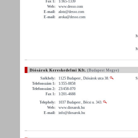
Fax 1:
1/365-1339
Web:
www.desso.com
E-mail:
alotz@desso.com
E-mail:
aroka@desso.com
M
M
Diósárok Kereskedelmi Kft.
(Budapest Megye)
Székhely:
1125 Budapest , Diósárok utca 38.
S
Telefonszám 1:
1/355-0858
Telefonszám 2:
23/458-070
Fax 1:
1/201-4688
Telephely:
1037 Budapest , Bécsi u. 343.
Web:
www.diosarok.hu
E-mail:
info@diosarok.hu