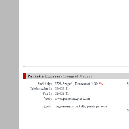
Parketta Express
(Csongrád Megye)
Székhely:
6728 Szeged , Dorozsmai út 30.
S
Telefonszám 1:
62/462-414
Fax 1:
62/462-414
Web:
www.parkettaexpressz.hu
Egyéb:
hagyományos parketta, parafa parketta
M