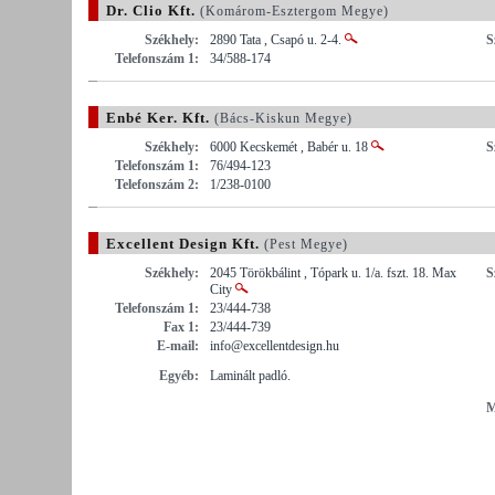
Dr. Clio Kft.
(Komárom-Esztergom Megye)
Székhely:
2890 Tata , Csapó u. 2-4.
S
Telefonszám 1:
34/588-174
Enbé Ker. Kft.
(Bács-Kiskun Megye)
Székhely:
6000 Kecskemét , Babér u. 18
S
Telefonszám 1:
76/494-123
Telefonszám 2:
1/238-0100
Excellent Design Kft.
(Pest Megye)
Székhely:
2045 Törökbálint , Tópark u. 1/a. fszt. 18. Max
S
City
Telefonszám 1:
23/444-738
Fax 1:
23/444-739
E-mail:
info@excellentdesign.hu
Egyéb:
Laminált padló.
M