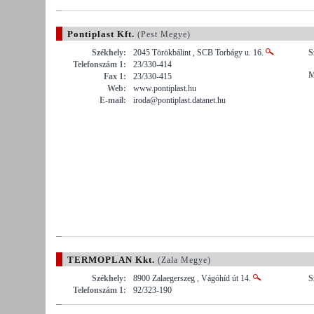
Pontiplast Kft.
(Pest Megye)
Székhely:
2045 Törökbálint , SCB Torbágy u. 16.
S
Telefonszám 1:
23/330-414
M
Fax 1:
23/330-415
Web:
www.pontiplast.hu
E-mail:
iroda@pontiplast.datanet.hu
TERMOPLAN Kkt.
(Zala Megye)
Székhely:
8900 Zalaegerszeg , Vágóhíd út 14.
S
Telefonszám 1:
92/323-190