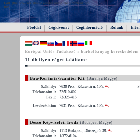
FAIL (the browser should render some flash content, not
this).
Főoldal
Cégkivonat
Céginformáció
Rólunk
Elér
Európai Uniós Tudakozó « burkolóanyag kereskedelem
11 db ilyen céget találtam:
Bau-Kerámia-Szaniter Kft.
(Baranya Megye)
Székhely:
7630 Pécs , Közraktár u. 10/a.
S
Telefonszám 1:
72/510-602
Fax 1:
72/325-415
Levelezési cím:
7631 Pécs , Közraktár u. 10/a.
Desso Képviseleti Iroda
(Budapest Megye)
Székhely:
1113 Budapest , Diószegi út 39.
S
Telefonszám 1:
1/372-6104