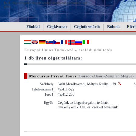
FAIL (the browser should render some flash content, not
this).
Főoldal
Cégkivonat
Céginformáció
Rólunk
Elér
Európai Uniós Tudakozó « családi üdültetés
1 db ilyen céget találtam:
Mercurius Privát Tours
(Borsod-Abaúj-Zemplén Megye)
Székhely:
3400 Mezőkövesd , Mátyás Király u. 59.
S
Telefonszám 1:
49/411-522
Fax 1:
49/412-235
Egyéb:
Cégünk az idegenforgalom területén
tevékenykedik. Üdülési csekket beváltunk.