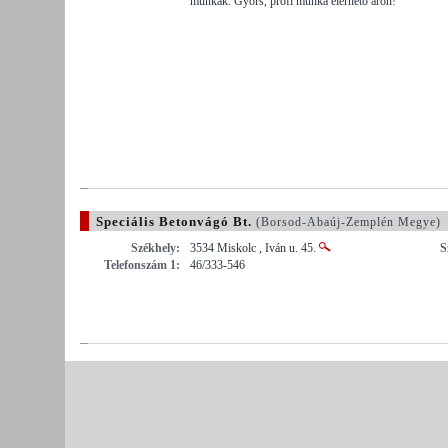
munkák. Gyors, profi munka elérhető áron!
Speciális Betonvágó Bt.
(Borsod-Abaúj-Zemplén Megye)
Székhely:
3534 Miskolc , Iván u. 45.
S
Telefonszám 1:
46/333-546