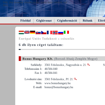
FAIL (the browser should render some flash content, not
this).
Főoldal
Cégkivonat
Céginformáció
Rólunk
Elér
Európai Uniós Tudakozó « csiszolás
6 db ilyen céget találtam:
Bonus Hungary Kft.
(Borsod-Abaúj-Zemplén Megye)
Székhely:
3561 Felsőzsolca , Nagyszilvás u. 21.
S
Telefonszám 1:
46/584-040
Fax 1:
46/584-041
Levelezési cím:
3561 Felsőzsolca , Pf: 21.
Web:
www.bonushungary.hu
E-mail:
bonus@bonushungary.hu