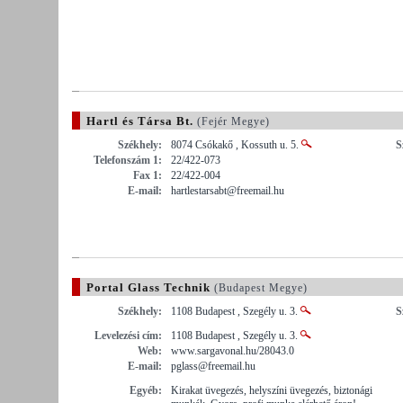
Hartl és Társa Bt.
(Fejér Megye)
Székhely:
8074 Csókakő , Kossuth u. 5.
S
Telefonszám 1:
22/422-073
Fax 1:
22/422-004
E-mail:
hartlestarsabt@freemail.hu
Portal Glass Technik
(Budapest Megye)
Székhely:
1108 Budapest , Szegély u. 3.
S
Levelezési cím:
1108 Budapest , Szegély u. 3.
Web:
www.sargavonal.hu/28043.0
E-mail:
pglass@freemail.hu
Egyéb:
Kirakat üvegezés, helyszíni üvegezés, biztonági