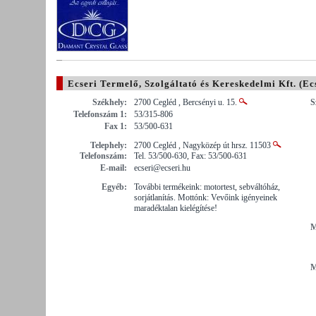
Ecseri Termelő, Szolgáltató és Kereskedelmi Kft. (Ec
Székhely:
2700 Cegléd , Bercsényi u. 15.
S
Telefonszám 1:
53/315-806
Fax 1:
53/500-631
Telephely:
2700 Cegléd , Nagyközép út hrsz. 11503
Telefonszám:
Tel. 53/500-630, Fax: 53/500-631
E-mail:
ecseri@ecseri.hu
Egyéb:
További termékeink: motortest, sebváltóház,
sorjátlanítás. Mottónk: Vevőink igényeinek
maradéktalan kielégítése!
M
M