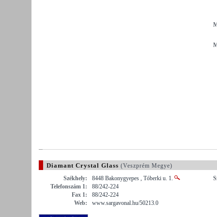
M
M
Diamant Crystal Glass
(Veszprém Megye)
Székhely:
8448 Bakonygyepes , Tóberki u. 1.
S
Telefonszám 1:
88/242-224
Fax 1:
88/242-224
Web:
www.sargavonal.hu/50213.0