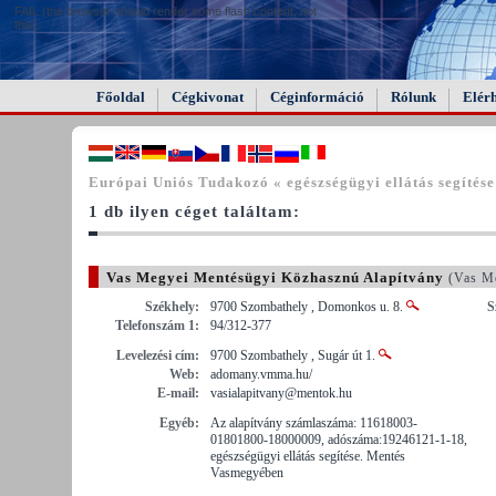
FAIL (the browser should render some flash content, not
this).
Főoldal
Cégkivonat
Céginformáció
Rólunk
Elér
Európai Uniós Tudakozó « egészségügyi ellátás segítése
1 db ilyen céget találtam:
Vas Megyei Mentésügyi Közhasznú Alapítvány
(Vas M
Székhely:
9700 Szombathely , Domonkos u. 8.
S
Telefonszám 1:
94/312-377
Levelezési cím:
9700 Szombathely , Sugár út 1.
Web:
adomany.vmma.hu/
E-mail:
vasialapitvany@mentok.hu
Egyéb:
Az alapítvány számlaszáma: 11618003-
01801800-18000009, adószáma:19246121-1-18,
egészségügyi ellátás segítése. Mentés
Vasmegyében