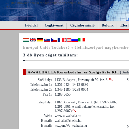
FAIL (the browser should render some flash content, not
this).
Főoldal
Cégkivonat
Céginformáció
Rólunk
Elér
Európai Uniós Tudakozó « élelmiszeripari nagykeresk
3 db ilyen céget találtam:
A-WALHALLA Kereskedelmi és Szolgáltató Kft.
(Buda
Székhely:
1133 Budapest , Pozsonyi út 50. fsz. 3.
S
Telefonszám 1:
1/351-9424, 1/412-0830
Telefonszám 2:
1/349-1185, 1/288-0654
Fax 1:
1/288-0655
Telephely:
1182 Budapest , Dráva u. 2. (tel: 1/297-3906,
1/291-0961, e-mail: raktar@enternet.hu, fax:
1/297-3907)
Web:
www.a-walhalla.hu
E-mail:
walhalla@chello.hu
E-mail:
kozpont@a-walhalla.hu
M