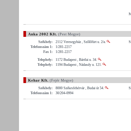
M
Anka 2002 Kft.
(Pest Megye)
Székhely:
2112 Veresegyház , Szőlőfürt u. 2/a.
S
Telefonszám 1:
1/281-2217
Fax 1:
1/281-2217
Telephely:
1172 Budapest , Bártfai u. 34.
Telephely:
1194 Budapest , Nádasdy u. 121.
Kehar Kft.
(Fejér Megye)
Székhely:
8000 Székesfehérvár , Budai út 54.
S
Telefonszám 1:
30/204-0994