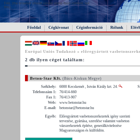
FAIL (the browser should render some flash content, not
this).
Főoldal
Cégkivonat
Céginformáció
Rólunk
Elér
Európai Uniós Tudakozó « előregyártott vasbetonszerk
2 db ilyen céget találtam:
Beton-Star Kft.
(Bács-Kiskun Megye)
Székhely:
6000 Kecskemét , István Király krt. 24.
S
Telefonszám 1:
76/414-660
Fax 1:
76/413-907
Web:
www.betonstar.hu
E-mail:
betonstar@betonstar.hu
Egyéb:
Előregyártott vasbetonszerkezetek igény szerinti
tervezése, gyártása, szerelése valamint vasbeton
vázszerkezetek építése, generálkivitelezése
Magyarországon és külföldön.