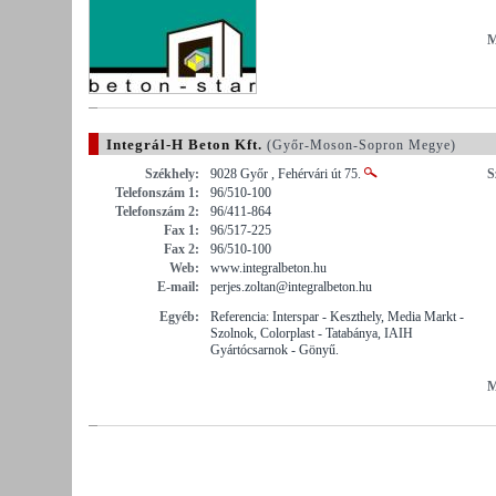
M
Integrál-H Beton Kft.
(Győr-Moson-Sopron Megye)
Székhely:
9028 Győr , Fehérvári út 75.
S
Telefonszám 1:
96/510-100
Telefonszám 2:
96/411-864
Fax 1:
96/517-225
Fax 2:
96/510-100
Web:
www.integralbeton.hu
E-mail:
perjes.zoltan@integralbeton.hu
Egyéb:
Referencia: Interspar - Keszthely, Media Markt -
Szolnok, Colorplast - Tatabánya, IAIH
Gyártócsarnok - Gönyű.
M