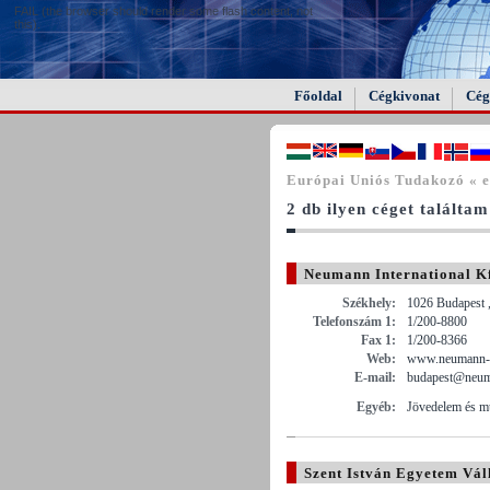
FAIL (the browser should render some flash content, not
this).
Főoldal
Cégkivonat
Cég
Európai Uniós Tudakozó « 
2 db ilyen céget találtam
Neumann International Kf
Székhely:
1026 Budapest 
Telefonszám 1:
1/200-8800
Fax 1:
1/200-8366
Web:
www.neumann-i
E-mail:
budapest@neum
Egyéb:
Jövedelem és m
Szent István Egyetem Vál