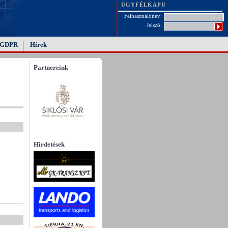
ÜGYFÉLKAPU
Felhasználónév:
Jelszó:
GDPR
Hírek
Partnereink
Hirdetések