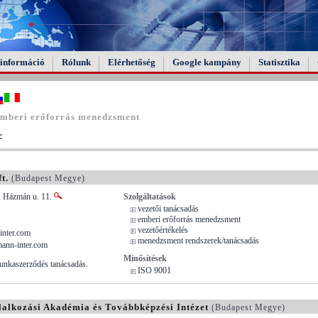
információ
Rólunk
Elérhetőség
Google kampány
Statisztika
emberi erőforrás menedzsment
:
t.
(Budapest Megye)
, Házmán u. 11.
Szolgáltatások
vezetői tanácsadás
emberi erőforrás menedzsment
vezetőértékelés
nter.com
menedzsment rendszerek/tanácsadás
ann-inter.com
Minősítések
unkaszerződés tanácsadás.
ISO 9001
lalkozási Akadémia és Továbbképzési Intézet
(Budapest Megye)