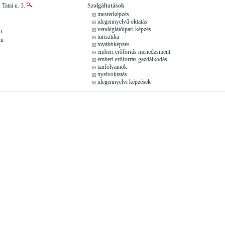
 Tatai u. 3.
Szolgáltatások
mesterképzés
idegennyelvű oktatás
vendéglátóipari képzés
u
turisztika
hu
továbbképzés
emberi erőforrás menedzsment
emberi erőforrás gazdálkodás
tanfolyamok
nyelvoktatás
idegennyelvi képzések