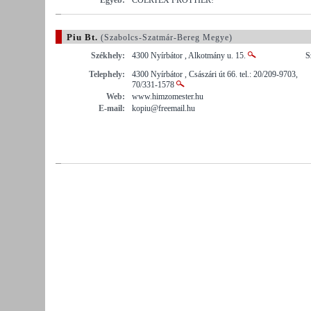
Piu Bt.
(Szabolcs-Szatmár-Bereg Megye)
Székhely:
4300 Nyírbátor , Alkotmány u. 15.
S
Telephely:
4300 Nyírbátor , Császári út 66. tel.: 20/209-9703,
70/331-1578
Web:
www.himzomester.hu
E-mail:
kopiu@freemail.hu