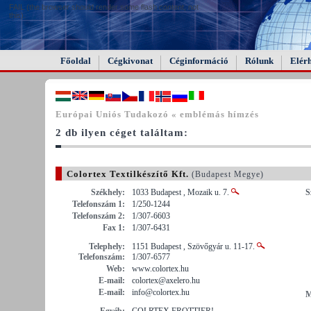
FAIL (the browser should render some flash content, not
this).
Főoldal
Cégkivonat
Céginformáció
Rólunk
Elér
Európai Uniós Tudakozó « emblémás hímzés
2 db ilyen céget találtam:
Colortex Textilkészítő Kft.
(Budapest Megye)
Székhely:
1033 Budapest , Mozaik u. 7.
S
Telefonszám 1:
1/250-1244
Telefonszám 2:
1/307-6603
Fax 1:
1/307-6431
Telephely:
1151 Budapest , Szövőgyár u. 11-17.
Telefonszám:
1/307-6577
Web:
www.colortex.hu
E-mail:
colortex@axelero.hu
E-mail:
info@colortex.hu
M
Egyéb:
COLRTEX FROTTIER!