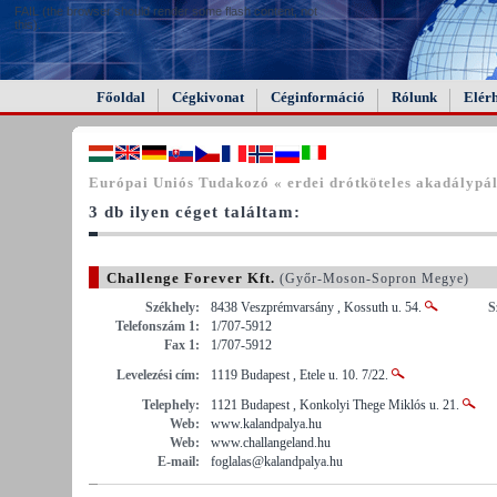
FAIL (the browser should render some flash content, not
this).
Főoldal
Cégkivonat
Céginformáció
Rólunk
Elér
Európai Uniós Tudakozó « erdei drótköteles akadálypá
3 db ilyen céget találtam:
Challenge Forever Kft.
(Győr-Moson-Sopron Megye)
Székhely:
8438 Veszprémvarsány , Kossuth u. 54.
S
Telefonszám 1:
1/707-5912
Fax 1:
1/707-5912
Levelezési cím:
1119 Budapest , Etele u. 10. 7/22.
Telephely:
1121 Budapest , Konkolyi Thege Miklós u. 21.
Web:
www.kalandpalya.hu
Web:
www.challangeland.hu
E-mail:
foglalas@kalandpalya.hu