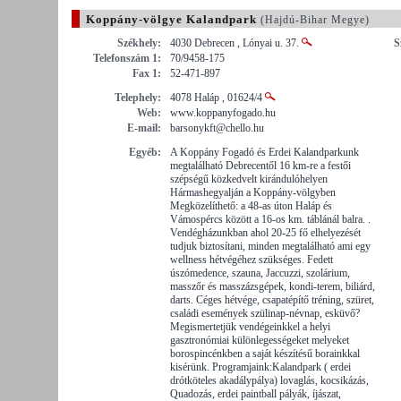
Koppány-völgye Kalandpark
(Hajdú-Bihar Megye)
Székhely:
4030 Debrecen , Lónyai u. 37.
S
Telefonszám 1:
70/9458-175
Fax 1:
52-471-897
Telephely:
4078 Haláp , 01624/4
Web:
www.koppanyfogado.hu
E-mail:
barsonykft@chello.hu
Egyéb:
A Koppány Fogadó és Erdei Kalandparkunk
megtalálható Debrecentől 16 km-re a festői
szépségű közkedvelt kirándulóhelyen
Hármashegyalján a Koppány-völgyben
Megközelíthető: a 48-as úton Haláp és
Vámospércs között a 16-os km. táblánál balra. .
Vendégházunkban ahol 20-25 fő elhelyezését
tudjuk biztosítani, minden megtalálható ami egy
wellness hétvégéhez szükséges. Fedett
úszómedence, szauna, Jaccuzzi, szolárium,
masszőr és masszázsgépek, kondi-terem, biliárd,
darts. Céges hétvége, csapatépítő tréning, szüret,
családi események szülinap-névnap, esküvő?
Megismertetjük vendégeinkkel a helyi
gasztronómiai különlegességeket melyeket
borospincénkben a saját készítésű borainkkal
kisérünk. Programjaink:Kalandpark ( erdei
drótköteles akadálypálya) lovaglás, kocsikázás,
Quadozás, erdei paintball pályák, íjászat,