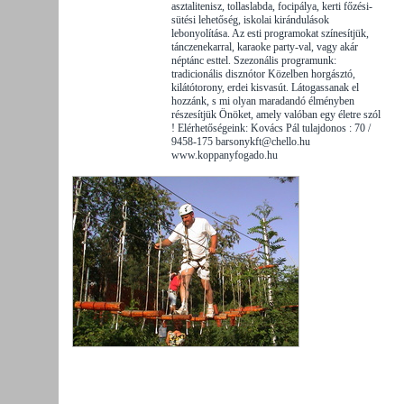
asztalitenisz, tollaslabda, focipálya, kerti főzési-
sütési lehetőség, iskolai kirándulások
lebonyolítása. Az esti programokat színesítjük,
tánczenekarral, karaoke party-val, vagy akár
néptánc esttel. Szezonális programunk:
tradicionális disznótor Közelben horgásztó,
kilátótorony, erdei kisvasút. Látogassanak el
hozzánk, s mi olyan maradandó élményben
részesítjük Önöket, amely valóban egy életre szól
! Elérhetőségeink: Kovács Pál tulajdonos : 70 /
9458-175 barsonykft@chello.hu
www.koppanyfogado.hu