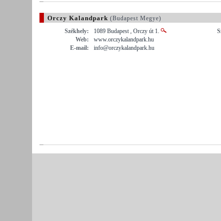
Orczy Kalandpark
(Budapest Megye)
Székhely:
1089 Budapest , Orczy út 1.
S
Web:
www.orczykalandpark.hu
E-mail:
info@orczykalandpark.hu