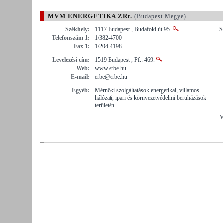
MVM ENERGETIKA ZRt.
(Budapest Megye)
Székhely:
1117 Budapest , Budafoki út 95.
S
Telefonszám 1:
1/382-4700
Fax 1:
1/204-4198
Levelezési cím:
1519 Budapest , Pf.: 469.
Web:
www.erbe.hu
E-mail:
erbe@erbe.hu
Egyéb:
Mérnöki szolgáltatások energetikai, villamos
hálózati, ipari és környezetvédelmi beruházások
területén.
M