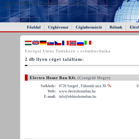
FAIL (the browser should render some flash content, not
this).
Főoldal
Cégkivonat
Céginformáció
Rólunk
Elér
Európai Uniós Tudakozó « erőműtechnika
2 db ilyen céget találtam:
Electro Home Bau Kft.
(Csongrád Megye)
Székhely:
6726 Szeged , Fülemüle utca 30.
S
Web:
www.electrohomebau.hu
E-mail:
info@elektrohomebau.hu