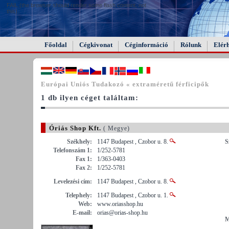
FAIL (the browser should render some flash content, not
this).
Főoldal
Cégkivonat
Céginformáció
Rólunk
Elér
Európai Uniós Tudakozó « extraméretű férficipők
1 db ilyen céget találtam:
Óriás Shop Kft.
( Megye)
Székhely:
1147 Budapest , Czobor u. 8.
S
Telefonszám 1:
1/252-5781
Fax 1:
1/363-0403
Fax 2:
1/252-5781
Levelezési cím:
1147 Budapest , Czobor u. 8.
Telephely:
1147 Budapest , Czobor u. 1.
Web:
www.oriasshop.hu
E-mail:
orias@orias-shop.hu
M