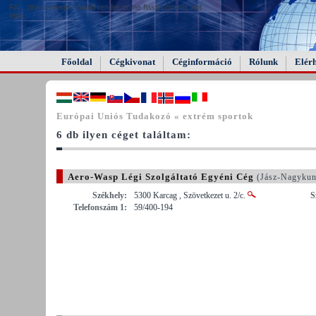
FAIL (the browser should render some flash content, not
this).
Főoldal
Cégkivonat
Céginformáció
Rólunk
Elér
Európai Uniós Tudakozó « extrém sportok
6 db ilyen céget találtam:
Aero-Wasp Légi Szolgáltató Egyéni Cég
(Jász-Nagykun
Székhely:
5300 Karcag , Szövetkezet u. 2/c.
S
Telefonszám 1:
59/400-194