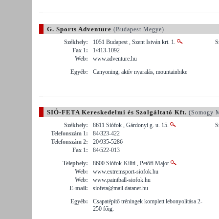
G. Sports Adventure
(Budapest Megye)
Székhely:
1051 Budapest , Szent István krt. 1.
S
Fax 1:
1/413-1092
Web:
www.adventure.hu
Egyéb:
Canyoning, aktív nyaralás, mountainbike
SIÓ-FETA Kereskedelmi és Szolgáltató Kft.
(Somogy M
Székhely:
8611 Siófok , Gárdonyi g. u. 15.
S
Telefonszám 1:
84/323-422
Telefonszám 2:
20/935-5286
Fax 1:
84/522-013
Telephely:
8600 Siófok-Kiliti , Petőfi Major
Web:
www.extremsport-siofok.hu
Web:
www.paintball-siofok.hu
E-mail:
siofeta@mail.datanet.hu
Egyéb:
Csapatépítő tréningek komplett lebonyolítása 2-
250 főig.