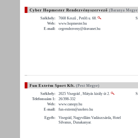
Cyber Hopmester Rendezvényszervező
(Baranya Megye
Székhely:
7668 Keszű , Petőfi u. 68.
S
Web:
www.hopmester.hu
E-mail:
cegrendezveny@dravanet.hu
Fun Extrém Sport Kft.
(Pest Megye)
Székhely:
2025 Visegrád , Mátyás király út 2.
S
Telefonszám 1:
26/398-332
Web:
www.canopy.hu
E-mail:
fun-extrem@axelero.hu
Egyéb:
Visegrád, Nagyvillám Vadászcsárda, Hotel
Silvanus, Dunakanyar.