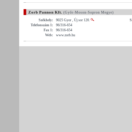
Zorb Pannon Kft.
(Győr-Moson-Sopron Megye)
Székhely:
9025 Gyor , Új sor 120.
S
Telefonszám 1:
96/316-654
Fax 1:
96/316-654
Web:
www.zorb.hu