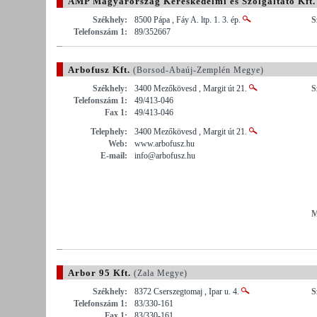
AMP Magyarország Kereskedelmi és Szolgáltató Kft.
Székhely:
8500 Pápa , Fáy A. ltp. 1. 3. ép.
S
Telefonszám 1:
89/352667
Arbofusz Kft.
(Borsod-Abaúj-Zemplén Megye)
Székhely:
3400 Mezőkövesd , Margit út 21.
S
Telefonszám 1:
49/413-046
Fax 1:
49/413-046
Telephely:
3400 Mezőkövesd , Margit út 21.
Web:
www.arbofusz.hu
E-mail:
info@arbofusz.hu
M
Arbor 95 Kft.
(Zala Megye)
Székhely:
8372 Cserszegtomaj , Ipar u. 4.
S
Telefonszám 1:
83/330-161
Fax 1:
83/330-161