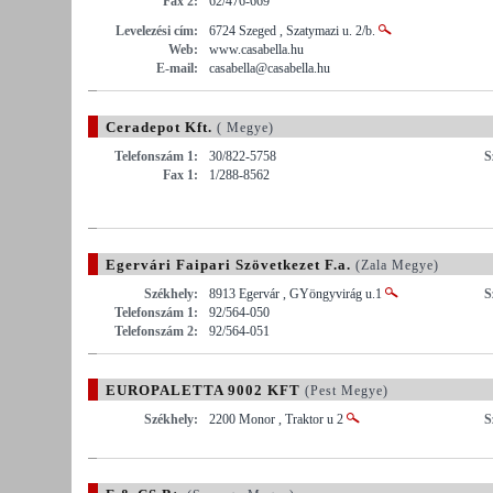
Fax 2:
62/476-669
Levelezési cím:
6724 Szeged , Szatymazi u. 2/b.
Web:
www.casabella.hu
E-mail:
casabella@casabella.hu
Ceradepot Kft.
( Megye)
Telefonszám 1:
30/822-5758
S
Fax 1:
1/288-8562
Egervári Faipari Szövetkezet F.a.
(Zala Megye)
Székhely:
8913 Egervár , GYöngyvirág u.1
S
Telefonszám 1:
92/564-050
Telefonszám 2:
92/564-051
EUROPALETTA 9002 KFT
(Pest Megye)
Székhely:
2200 Monor , Traktor u 2
S