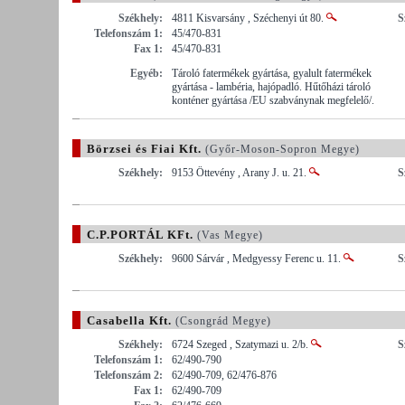
Székhely:
4811 Kisvarsány , Széchenyi út 80.
S
Telefonszám 1:
45/470-831
Fax 1:
45/470-831
Egyéb:
Tároló fatermékek gyártása, gyalult fatermékek
gyártása - lambéria, hajópadló. Hűtőházi tároló
konténer gyártása /EU szabványnak megfelelő/.
Börzsei és Fiai Kft.
(Győr-Moson-Sopron Megye)
Székhely:
9153 Öttevény , Arany J. u. 21.
S
C.P.PORTÁL KFt.
(Vas Megye)
Székhely:
9600 Sárvár , Medgyessy Ferenc u. 11.
S
Casabella Kft.
(Csongrád Megye)
Székhely:
6724 Szeged , Szatymazi u. 2/b.
S
Telefonszám 1:
62/490-790
Telefonszám 2:
62/490-709, 62/476-876
Fax 1:
62/490-709