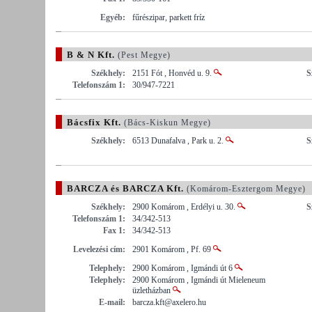
Egyéb:
fűrészipar, parkett fríz
B & N Kft.
(Pest Megye)
Székhely:
2151 Fót , Honvéd u. 9.
S
Telefonszám 1:
30/947-7221
Bácsfix Kft.
(Bács-Kiskun Megye)
Székhely:
6513 Dunafalva , Park u. 2.
S
BARCZA és BARCZA Kft.
(Komárom-Esztergom Megye)
Székhely:
2900 Komárom , Erdélyi u. 30.
S
Telefonszám 1:
34/342-513
Fax 1:
34/342-513
Levelezési cím:
2901 Komárom , Pf. 69
Telephely:
2900 Komárom , Igmándi út 6
Telephely:
2900 Komárom , Igmándi út Mieleneum
üzletházban
E-mail:
barcza.kft@axelero.hu