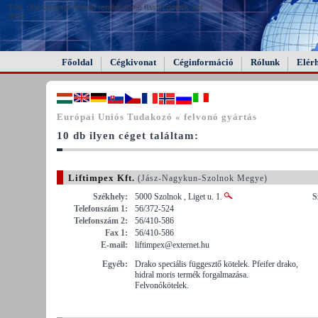
FAIL (the browser should render some flash content, not
this).
Főoldal
Cégkivonat
Céginformáció
Rólunk
Elér
Európai Uniós Tudakozó « felvonó gyártás
10 db ilyen céget találtam:
Liftimpex Kft.
(Jász-Nagykun-Szolnok Megye)
Székhely:
5000 Szolnok , Liget u. 1.
S
Telefonszám 1:
56/372-524
Telefonszám 2:
56/410-586
Fax 1:
56/410-586
E-mail:
liftimpex@externet.hu
Egyéb:
Drako speciális függesztő kötelek. Pfeifer drako,
hidral moris termék forgalmazása.
Felvonókötelek.