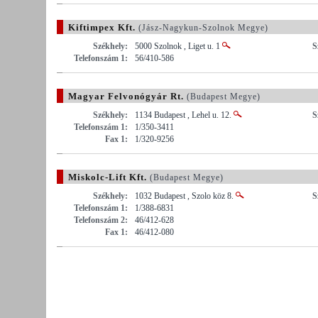
Kiftimpex Kft.
(Jász-Nagykun-Szolnok Megye)
Székhely:
5000 Szolnok , Liget u. 1
S
Telefonszám 1:
56/410-586
Magyar Felvonógyár Rt.
(Budapest Megye)
Székhely:
1134 Budapest , Lehel u. 12.
S
Telefonszám 1:
1/350-3411
Fax 1:
1/320-9256
Miskolc-Lift Kft.
(Budapest Megye)
Székhely:
1032 Budapest , Szolo köz 8.
S
Telefonszám 1:
1/388-6831
Telefonszám 2:
46/412-628
Fax 1:
46/412-080