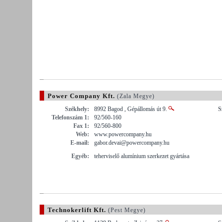
Power Company Kft.
(Zala Megye)
Székhely:
8992 Bagod , Gépállomás út 9.
S
Telefonszám 1:
92/560-160
Fax 1:
92/560-800
Web:
www.powercompany.hu
E-mail:
gabor.devai@powercompany.hu
Egyéb:
teherviselő alumínium szerkezet gyártása
Technokerlift Kft.
(Pest Megye)