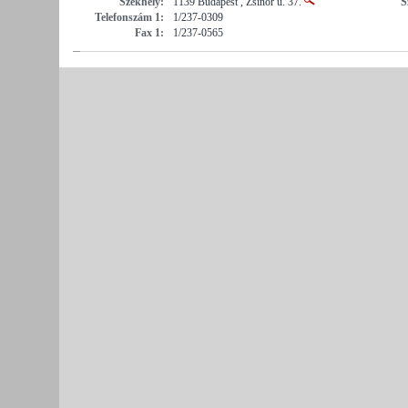
Székhely:
1139 Budapest , Zsinór u. 37.
S
Telefonszám 1:
1/237-0309
Fax 1:
1/237-0565