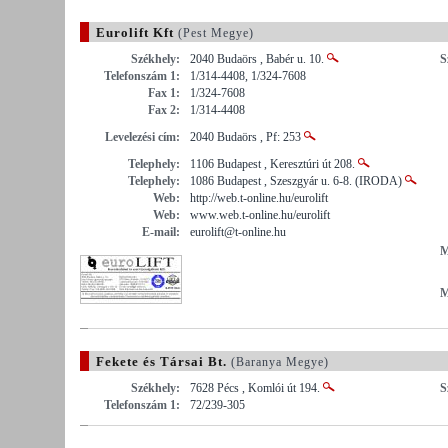
Eurolift Kft
(Pest Megye)
Székhely:
2040 Budaörs , Babér u. 10.
S
Telefonszám 1:
1/314-4408, 1/324-7608
Fax 1:
1/324-7608
Fax 2:
1/314-4408
Levelezési cím:
2040 Budaörs , Pf: 253
Telephely:
1106 Budapest , Keresztúri út 208.
Telephely:
1086 Budapest , Szeszgyár u. 6-8. (IRODA)
Web:
http://web.t-online.hu/eurolift
Web:
www.web.t-online.hu/eurolift
E-mail:
eurolift@t-online.hu
M
M
Fekete és Társai Bt.
(Baranya Megye)
Székhely:
7628 Pécs , Komlói út 194.
S
Telefonszám 1:
72/239-305