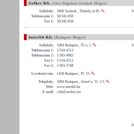
Gefker Kft.
(Jász-Nagykun-Szolnok Megye)
Székhely:
5000 Szolnok , Thököly út 85.
S
Telefonszám 1:
56/342-858
Fax 1:
56/342-858
Interlift Kft.
(Budapest Megye)
Székhely:
1084 Budapest , Őr u. 1.
S
Telefonszám 1:
1/334-4512
Telefonszám 2:
1/303-4983
Fax 1:
1/334-4512
Fax 2:
1/303-5768
Levelezési cím:
1428 Budapest , Pf. 53.
Telephely:
1084 Budapest , József u. 31. 1/5.
Web:
www.interlift.hu
E-mail:
i-lift@axelero.hu
M