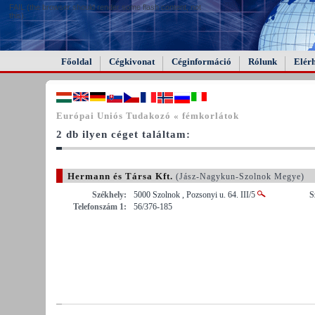
FAIL (the browser should render some flash content, not
this).
Főoldal
Cégkivonat
Céginformáció
Rólunk
Elér
Európai Uniós Tudakozó « fémkorlátok
2 db ilyen céget találtam:
Hermann és Társa Kft.
(Jász-Nagykun-Szolnok Megye)
Székhely:
5000 Szolnok , Pozsonyi u. 64. III/5
S
Telefonszám 1:
56/376-185