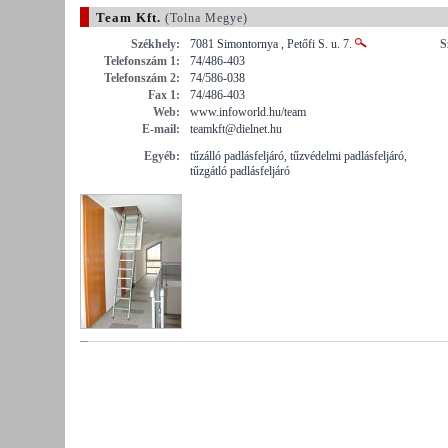
Team Kft.
(Tolna Megye)
Székhely:
7081 Simontornya , Petőfi S. u. 7.
S
Telefonszám 1:
74/486-403
Telefonszám 2:
74/586-038
Fax 1:
74/486-403
Web:
www.infoworld.hu/team
E-mail:
teamkft@dielnet.hu
Egyéb:
tűzálló padlásfeljáró, tűzvédelmi padlásfeljáró,
tűzgátló padlásfeljáró