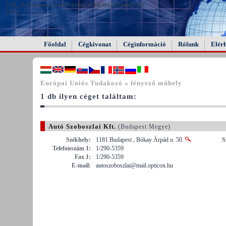
FAIL (the browser should render some flash content, not
this).
Főoldal
Cégkivonat
Céginformáció
Rólunk
Elér
Európai Uniós Tudakozó « fényező műhely
1 db ilyen céget találtam:
Autó Szoboszlai Kft.
(Budapest Megye)
Székhely:
1181 Budapest , Bókay Árpád u. 50.
S
Telefonszám 1:
1/290-5359
Fax 1:
1/290-5359
E-mail:
autoszoboszlai@mail.opticon.hu