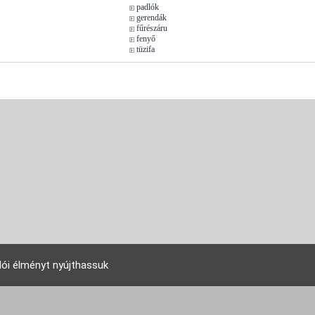
padlók
gerendák
fűrészáru
fenyő
tüzifa
lói élményt nyújthassuk