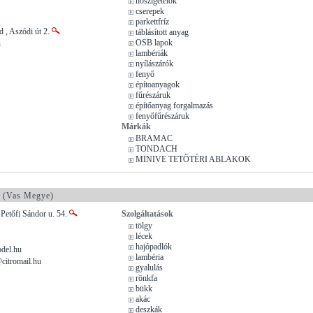
hőszigetelők
cserepek
parkettfríz
 , Aszódi út 2.
táblásított anyag
OSB lapok
u
lambériák
nyílászárók
fenyő
építoanyagok
fűrészáruk
építőanyag forgalmazás
fenyőfűrészáruk
Márkák
BRAMAC
TONDACH
MINIVE TETŐTÉRI ABLAKOK
(Vas Megye)
 Petőfi Sándor u. 54.
Szolgáltatások
tölgy
lécek
hajópadlók
del.hu
lambéria
citromail.hu
gyalulás
rönkfa
bükk
akác
deszkák