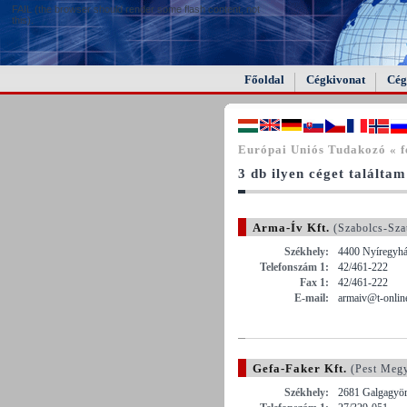
FAIL (the browser should render some flash content, not
this).
Főoldal
Cégkivonat
Cég
Európai Uniós Tudakozó « 
3 db ilyen céget találtam
Arma-Ív Kft.
(Szabolcs-Sza
Székhely:
4400 Nyíregyház
Telefonszám 1:
42/461-222
Fax 1:
42/461-222
E-mail:
armaiv@t-onlin
Gefa-Faker Kft.
(Pest Meg
Székhely:
2681 Galgagyörk