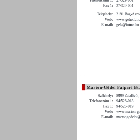
Telefonszám 1:
27/329-051
Fax 1:
27/329-051
Telephely:
2191 Bag-Aszód
Web:
www.gefakft.h
E-mail:
gefa@fotnet.hu
Marton-Gödel Faipari Bt.
Székhely:
8999 Zalalövő ,
Telefonszám 1:
94/526-018
Fax 1:
94/526-019
Web:
www.marton-go
E-mail:
martongodelbt@