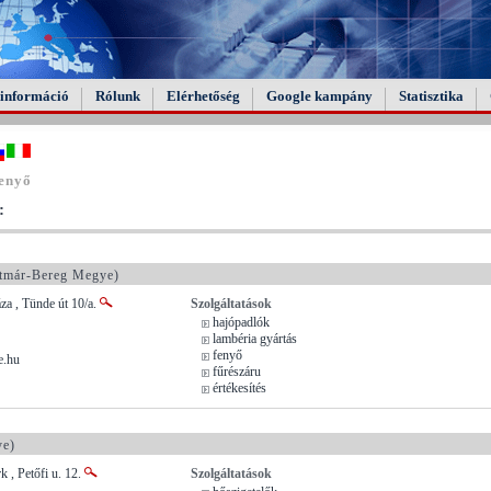
információ
Rólunk
Elérhetőség
Google kampány
Statisztika
fenyő
:
tmár-Bereg Megye)
a , Tünde út 10/a.
Szolgáltatások
hajópadlók
lambéria gyártás
fenyő
e.hu
fűrészáru
értékesítés
ye)
 , Petőfi u. 12.
Szolgáltatások