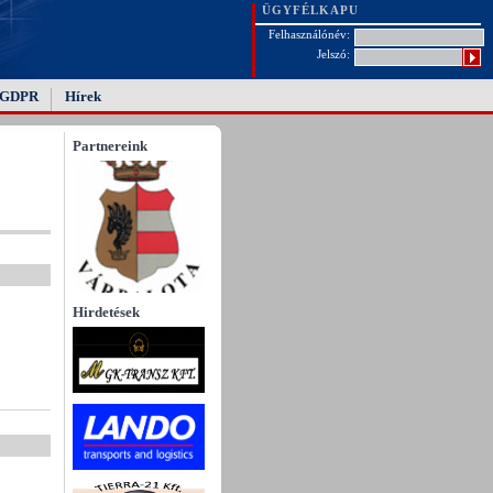
ÜGYFÉLKAPU
Felhasználónév:
Jelszó:
GDPR
Hírek
Partnereink
Hirdetések