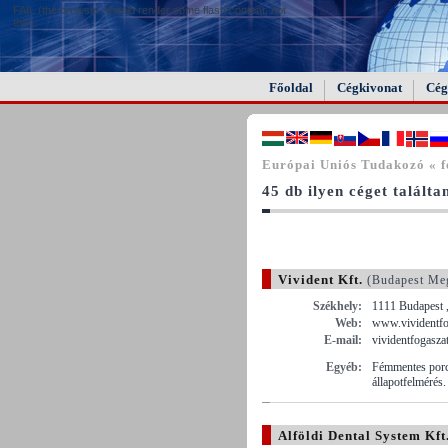
FAIL (the browser should render some flash content, not
this).
Főoldal
Cégkivonat
Cég
Európai Uniós Tudakozó « f
45 db ilyen céget találta
Vivident Kft.
(Budapest Me
Székhely:
1111 Budapest ,
Web:
www.vividentfo
E-mail:
vividentfogasz
Egyéb:
Fémmentes porc
állapotfelmérés.
Alföldi Dental System Kft