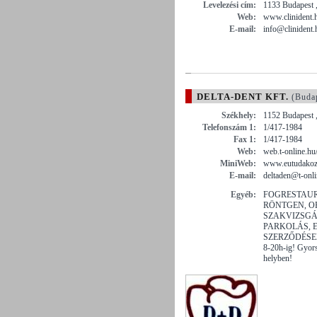
Levelezési cím:
1133 Budapest ,
Web:
www.clinident.
E-mail:
info@clinident.
DELTA-DENT KFT.
(Buda
Székhely:
1152 Budapest ,
Telefonszám 1:
1/417-1984
Fax 1:
1/417-1984
Web:
web.t-online.hu
MiniWeb:
www.eutudakozo
E-mail:
deltaden@t-onli
Egyéb:
FOGRESTAU
RÖNTGEN, 
SZAKVIZSGÁ
PARKOLÁS, 
SZERZŐDÉSEK. 
8-20h-ig! Gyor
helyben!