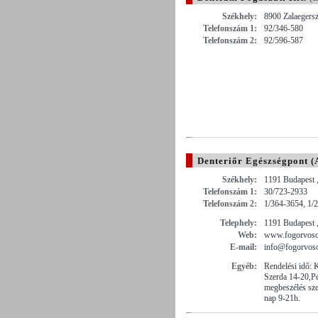
Székhely:
8900 Zalaegersz
Telefonszám 1:
92/346-580
Telefonszám 2:
92/596-587
Denteriőr Egészségpont (
Székhely:
1191 Budapest , 
Telefonszám 1:
30/723-2933
Telefonszám 2:
1/364-3654, 1/
Telephely:
1191 Budapest ,
Web:
www.fogorvos
E-mail:
info@fogorvos
Egyéb:
Rendelési idő: 
Szerda 14-20,P
megbeszélés sze
nap 9-21h.