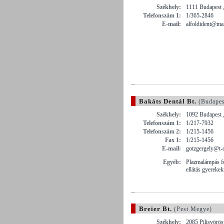
Székhely:
1111 Budapest , 
Telefonszám 1:
1/365-2846
E-mail:
alfoldident@mai
Bakáts Dentál Bt.
(Budapes
Székhely:
1092 Budapest ,
Telefonszám 1:
1/217-7932
Telefonszám 2:
1/215-1456
Fax 1:
1/215-1456
E-mail:
gotzgergely@t-
Egyéb:
Plazmalámpás fo
ellátás gyerekek
Breier Bt.
(Pest Megye)
Székhely:
2085 Pilisvörös