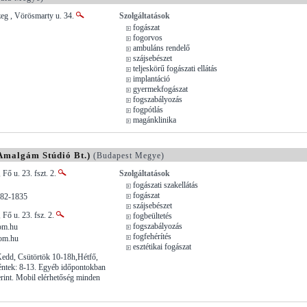
eg , Vörösmarty u. 34.
Szolgáltatások
fogászat
fogorvos
ambuláns rendelő
szájsebészet
teljeskörű fogászati ellátás
implantáció
gyermekfogászat
fogszabályozás
fogpótlás
magánklinika
Amalgám Stúdió Bt.)
(Budapest Megye)
Fő u. 23. fszt. 2.
Szolgáltatások
fogászati szakellátás
fogászat
282-1835
szájsebészet
 Fő u. 23. fsz. 2.
fogbeültetés
fogszabályozás
om.hu
fogfehérítés
om.hu
esztétikai fogászat
Kedd, Csütörtök 10-18h,Hétfő,
éntek: 8-13. Egyéb időpontokban
rint. Mobil elérhetőség minden