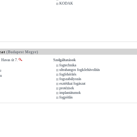
KODAK
zat
(Budapest Megye)
, Havas út 7.
Szolgáltatások
fogtechnika
ultrahangos fogkőeltávolítás
u
fogfehérítés
hu
fogszabályozás
esztétikai fogászat
protézisek
implantátumok
fogpótlás