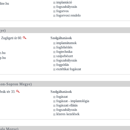
implantáció
line.hu
fogszabályozás
fogorvos
fogorvosi rendelo
ye)
 Zugligeti út 60.
Szolgáltatások
implantátumok
fogfehérítés
fogtechnika
p.hu
szájsebészet
p.hu
fogszabályozás
fogpótlás
esztétikai fogászat
on-Sopron Megye)
Deák tér 33.
Szolgáltatások
fogászat
fogászat - implantológia
fogászati ellátás
fogszabályozás
lézeres kezelések
ala Megye)