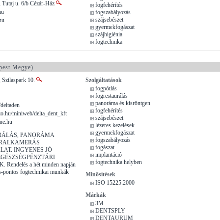
 Tutaj u. 6/b Cézár-Ház
fogfehérítés
hu
fogszabályozás
szájsebészet
hu
gyermekfogászat
szájhigiénia
fogtechnika
pest Megye)
 Szilaspark 10.
Szolgáltatások
fogpótlás
fogrestaurálás
panoráma és kisröntgen
/deltaden
fogfehérítés
.hu/miniweb/delta_dent_kft
szájsebészet
ne.hu
lézeres kezelések
gyermekfogászat
RÁLÁS, PANORÁMA
fogszabályozás
ORALKAMERÁS
fogászat
LAT. INGYENES JÓ
implantáció
EGÉSZSÉGPÉNZTÁRI
fogtechnika helyben
Rendelés a hét minden napján
s-pontos fogtechnikai munkák
Minősítések
ISO 15225:2000
Márkák
3M
DENTSPLY
DENTAURUM