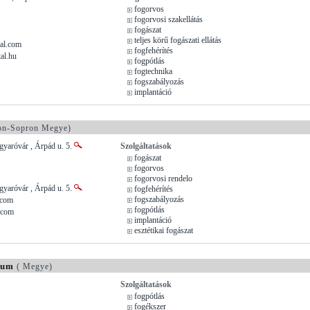
fogorvos
fogorvosi szakellátás
fogászat
teljes körű fogászati ellátás
al.com
fogfehérítés
al.hu
fogpótlás
fogtechnika
fogszabályozás
implantáció
n-Sopron Megye)
aróvár , Árpád u. 5.
Szolgáltatások
fogászat
fogorvos
fogorvosi rendelo
aróvár , Árpád u. 5.
fogfehérítés
fogszabályozás
.com
fogpótlás
.com
implantáció
esztétikai fogászat
rum
( Megye)
Szolgáltatások
fogpótlás
fogékszer