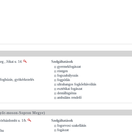
)
eg , Jókai u. 14.
Szolgáltatások
gyermekfogászat
röntgen
fogszabályozás
foghúzás, gyökérkezelés
fogpótlás
ultrahangos fogkőeltávolítás
esztétikai fogászat
dentálhigiénia
ambuláns rendelő
yőr-moson-Sopron Megye)
Sörházdombi u. 1/b.
Szolgáltatások
fogorvosi szakellátás
fogászat
.hu