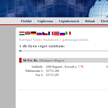
FAIL (the browser should render some flash content, not
this).
Főoldal
Cégkivonat
Céginformáció
Rólunk
Elér
Európai Uniós Tudakozó « gabonagázosítás
1 db ilyen céget találtam:
M-Fix Bt.
(Budapest Megye)
Székhely:
4286 Bagamér , Kossuth u. 7.
S
Telefonszám 1:
52/715-286
Fax 1:
52/715-287