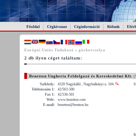
FAIL (the browser should render some flash content, not
this).
Főoldal
Cégkivonat
Céginformáció
Rólunk
Elér
Európai Uniós Tudakozó « görkorcsolya
2 db ilyen céget találtam:
Benetton Ungheria Feldolgozó és Kereskedelmi Kft.
(
Székhely:
4320 Nagykálló , Nagybalkányi u. 104.
S
Telefonszám 1:
42/563-500
Fax 1:
42/536-501
Web:
www.benetton.com
E-mail:
benetton@bentton.hu
M