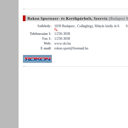
Rokon Sportszer- és Kerékpárbolt, Szerviz
(Budapest 
Székhely:
1039 Budapest , Csillaghegy, Mátyás király út 6.
S
Telefonszám 1:
1/250-3038
Fax 1:
1/250-3038
Web:
www.ski.hu
E-mail:
rokon.sport@freemail.hu