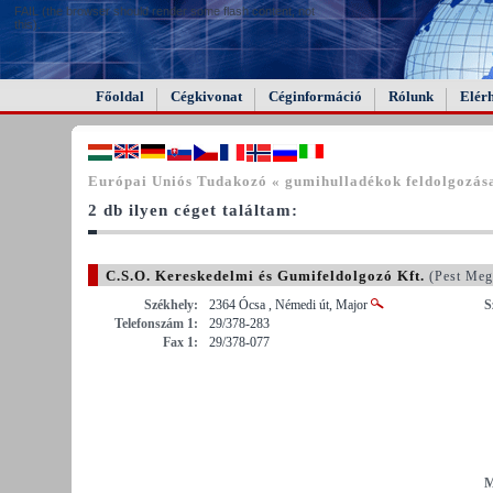
FAIL (the browser should render some flash content, not
this).
Főoldal
Cégkivonat
Céginformáció
Rólunk
Elér
Európai Uniós Tudakozó « gumihulladékok feldolgozás
2 db ilyen céget találtam:
C.S.O. Kereskedelmi és Gumifeldolgozó Kft.
(Pest Meg
Székhely:
2364 Ócsa , Némedi út, Major
S
Telefonszám 1:
29/378-283
Fax 1:
29/378-077
M