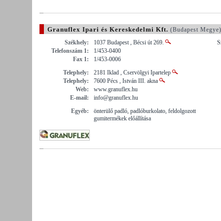
Granuflex Ipari és Kereskedelmi Kft.
(Budapest Megye
Székhely:
1037 Budapest , Bécsi út 269.
S
Telefonszám 1:
1/453-0400
Fax 1:
1/453-0006
Telephely:
2181 Iklad , Cservölgyi Ipartelep
Telephely:
7600 Pécs , István III. akna
Web:
www.granuflex.hu
E-mail:
info@granuflex.hu
Egyéb:
önterülő padló, padlóburkolato, feldolgozott
gumitermékek előállítása