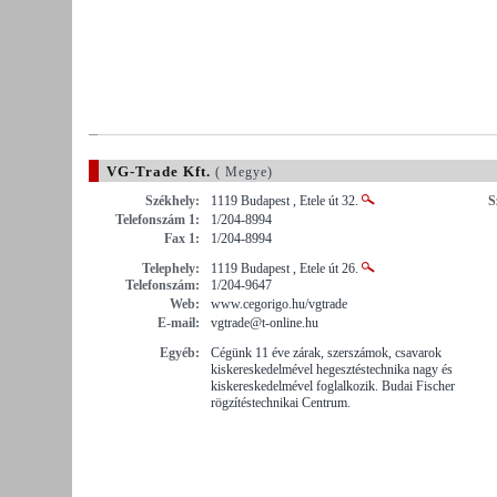
VG-Trade Kft.
( Megye)
Székhely:
1119 Budapest , Etele út 32.
S
Telefonszám 1:
1/204-8994
Fax 1:
1/204-8994
Telephely:
1119 Budapest , Etele út 26.
Telefonszám:
1/204-9647
Web:
www.cegorigo.hu/vgtrade
E-mail:
vgtrade@t-online.hu
Egyéb:
Cégünk 11 éve zárak, szerszámok, csavarok
kiskereskedelmével hegesztéstechnika nagy és
kiskereskedelmével foglalkozik. Budai Fischer
rögzítéstechnikai Centrum.