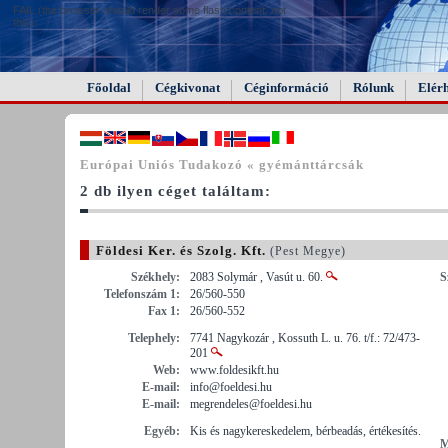
FAIL (the browser should render some flash content, not
this).
Főoldal
Cégkivonat
Céginformáció
Rólunk
Elér
Európai Uniós Tudakozó « gyémánttárcsák
2 db ilyen céget találtam:
Földesi Ker. és Szolg. Kft.
(Pest Megye)
Székhely:
2083 Solymár , Vasút u. 60.
S
Telefonszám 1:
26/560-550
Fax 1:
26/560-552
Telephely:
7741 Nagykozár , Kossuth L. u. 76. t/f.: 72/473-
201
Web:
www.foldesikft.hu
E-mail:
info@foeldesi.hu
E-mail:
megrendeles@foeldesi.hu
Egyéb:
Kis és nagykereskedelem, bérbeadás, értékesítés.
M