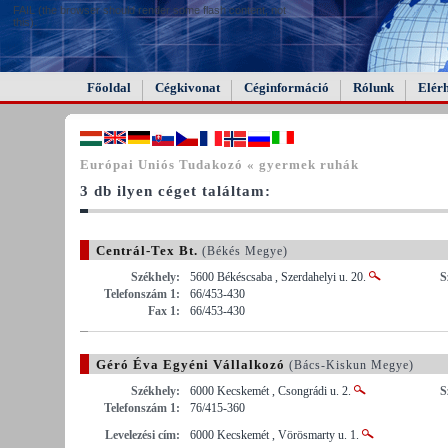
FAIL (the browser should render some flash content, not
this).
Főoldal
Cégkivonat
Céginformáció
Rólunk
Elér
Európai Uniós Tudakozó « gyermek ruhák
3 db ilyen céget találtam:
Centrál-Tex Bt.
(Békés Megye)
Székhely:
5600 Békéscsaba , Szerdahelyi u. 20.
S
Telefonszám 1:
66/453-430
Fax 1:
66/453-430
Géró Éva Egyéni Vállalkozó
(Bács-Kiskun Megye)
Székhely:
6000 Kecskemét , Csongrádi u. 2.
S
Telefonszám 1:
76/415-360
Levelezési cím:
6000 Kecskemét , Vörösmarty u. 1.