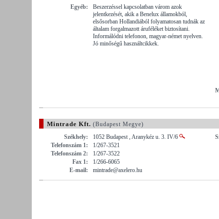
Egyéb:
Beszerzéssel kapcsolatban várom azok
jelentkezését, akik a Benelux államokból,
elsősorban Hollandiából folyamatosan tudnák az
általam forgalmazott áruféléket biztosítani.
Informálódni telefonon, magyar-német nyelven.
Jó minőségű használtcikkek.
M
Mintrade Kft.
(Budapest Megye)
Székhely:
1052 Budapest , Aranykéz u. 3. IV/6
S
Telefonszám 1:
1/267-3521
Telefonszám 2:
1/267-3522
Fax 1:
1/266-6065
E-mail:
mintrade@axelero.hu