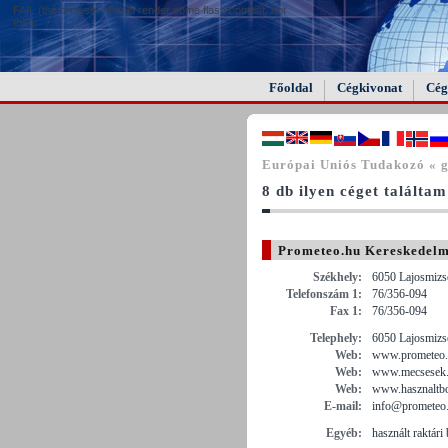
FAIL (the browser should render some flash content, not
this).
Főoldal
Cégkivonat
Cég
Európai Uniós Tudakozó « g
8 db ilyen céget találtam
Prometeo.hu Kereskedelmi
Székhely:
6050 Lajosmizse
Telefonszám 1:
76/356-094
Fax 1:
76/356-094
Telephely:
6050 Lajosmizse
Web:
www.prometeo
Web:
www.mecsesek
Web:
www.hasznaltbo
E-mail:
info@prometeo
Egyéb:
használt raktár