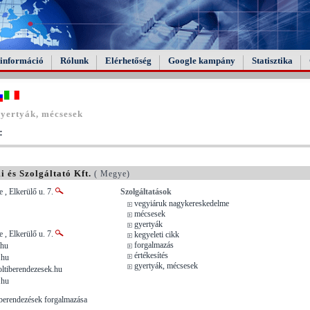
információ
Rólunk
Elérhetőség
Google kampány
Statisztika
yertyák, mécsesek
:
 és Szolgáltató Kft.
( Megye)
 , Elkerülő u. 7.
Szolgáltatások
vegyiáruk nagykereskedelme
mécsesek
gyertyák
 , Elkerülő u. 7.
kegyeleti cikk
forgalmazás
.hu
értékesítés
.hu
gyertyák, mécsesek
ltiberendezesek.hu
.hu
i berendezések forgalmazása