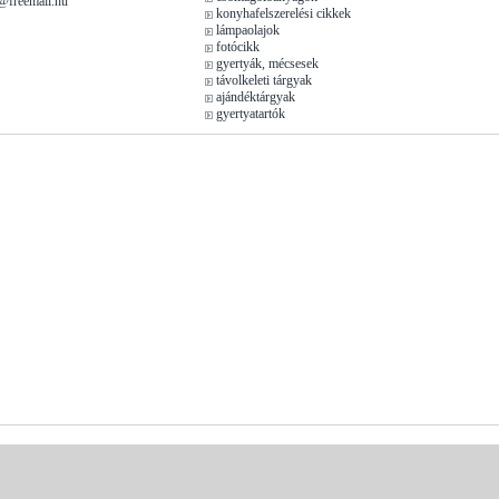
k@freemail.hu
konyhafelszerelési cikkek
lámpaolajok
fotócikk
gyertyák, mécsesek
távolkeleti tárgyak
ajándéktárgyak
gyertyatartók