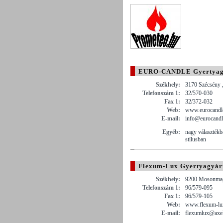
EURO-CANDLE Gyertyagy
Székhely:
3170 Szécsény ,
Telefonszám 1:
32/570-030
Fax 1:
32/372-032
Web:
www.eurocandl
E-mail:
info@eurocandl
Egyéb:
nagy választékb
stílusban
Flexum-Lux Gyertyagyárt
Székhely:
9200 Mosonmagy
Telefonszám 1:
96/579-095
Fax 1:
96/579-105
Web:
www.flexum-lu
E-mail:
flexumlux@axel