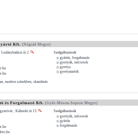
ártó Kft.
(Nógrád Megye)
 Ludányhalászi út 2.
Szolgáltatások
gyártás, forgalmazás
gyertyák, mécsesek
gyertya
e.hu
gyertyatartók
e.hu
an, modern színekben, skandináv
ó és Forgalmazó Kft.
(Győr-Moson-Sopron Megye)
aróvár , Kálmoki út 13.
Szolgáltatások
gyertyák, mécsesek
gyártás
forgalmazás
x.hu
ero.hu