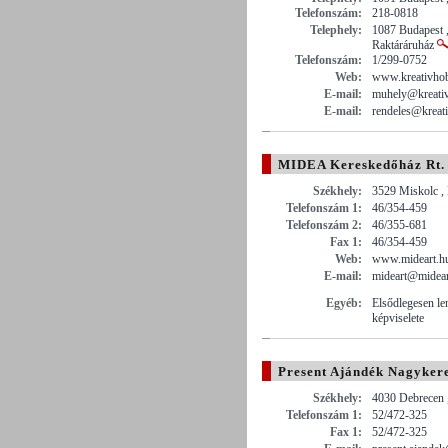
Telefonszám:
218-0818
Telephely:
1087 Budapest 
Raktáráruház
Telefonszám:
1/299-0752
Web:
www.kreativho
E-mail:
muhely@kreati
E-mail:
rendeles@kreat
MIDEA Kereskedőház Rt.
Székhely:
3529 Miskolc ,
Telefonszám 1:
46/354-459
Telefonszám 2:
46/355-681
Fax 1:
46/354-459
Web:
www.mideart.h
E-mail:
mideart@midear
Egyéb:
Elsődlegesen le
képviselete
Present Ajándék Nagyker
Székhely:
4030 Debrecen ,
Telefonszám 1:
52/472-325
Fax 1:
52/472-325