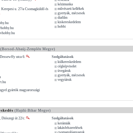
kézimunka
művészeti kellékek
, Kerepesi u. 27/a Csomagküldő és
gyertyák, mécsesek
diafilm
kiskereskedelem
bby.hu
hobbi
vhobby.hu
ivhobby.hu
(Borsod-Abaúj-Zemplén Megye)
 Dessewffy utca 6.
Szolgáltatások
külkereskedelem
cégképviselet
üvegáruk
gyertyák, mécsesek
u
vegyiáruk
t.hu
ngyel gyártók magyarországi
eskedés
(Hajdú-Bihar Megye)
 Diószegi út 22/c.
Szolgáltatások
kerámiák
lakásfelszerelések
csomagolóanyagok