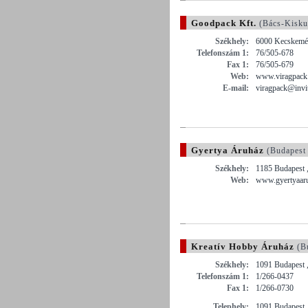
Goodpack Kft.
(Bács-Kisku
Székhely:
6000 Kecskemét
Telefonszám 1:
76/505-678
Fax 1:
76/505-679
Web:
www.viragpack
E-mail:
viragpack@invit
Gyertya Áruház
(Budapest
Székhely:
1185 Budapest ,
Web:
www.gyertyaar
Kreatív Hobby Áruház
(B
Székhely:
1091 Budapest ,
Telefonszám 1:
1/266-0437
Fax 1:
1/266-0730
Telephely:
1091 Budapest ,