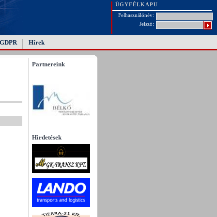
ÜGYFÉLKAPU
Felhasználónév:
Jelszó:
GDPR
Hírek
Partnereink
Hirdetések