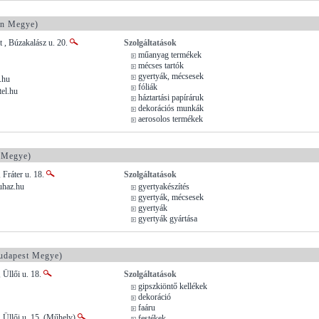
n Megye)
 , Búzakalász u. 20.
Szolgáltatások
műanyag termékek
mécses tartók
gyertyák, mécsesek
.hu
fóliák
el.hu
háztartási papíráruk
dekorációs munkák
aerosolos termékek
 Megye)
 Fráter u. 18.
Szolgáltatások
uhaz.hu
gyertyakészítés
gyertyák, mécsesek
gyertyák
gyertyák gyártása
udapest Megye)
 Üllői u. 18.
Szolgáltatások
gipszkiöntő kellékek
dekoráció
faáru
 Üllői u. 15. (Műhely)
festékek