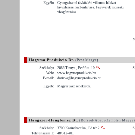
Egyéb:
Gyengeáramú távközlési villamos hálózat
kivitelezése, karbantartása. Fegyverek műszaki
vizsgáztatása.
M
Hagyma Produkció Bt.
(Pest Megye)
Székhely:
2086 Tinnye , Petőfi u. 10.
S
Web:
www.hagymaprodukcio.hu
E-mail:
dorieva@hagymaprodukcio.hu
Egyéb:
Magyar jazz zenekarok.
Hangszer-Hanglemez Bt.
(Borsod-Abaúj-Zemplén Megye)
Székhely:
3700 Kazincbarcika , Fő tér 2.
S
Telefonszám 1:
48/312-401