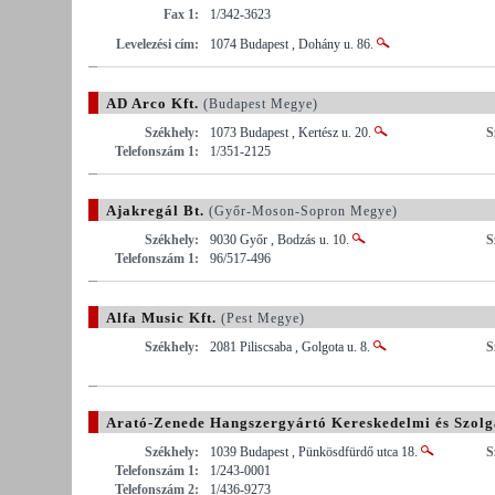
Fax 1:
1/342-3623
Levelezési cím:
1074 Budapest , Dohány u. 86.
AD Arco Kft.
(Budapest Megye)
Székhely:
1073 Budapest , Kertész u. 20.
S
Telefonszám 1:
1/351-2125
Ajakregál Bt.
(Győr-Moson-Sopron Megye)
Székhely:
9030 Győr , Bodzás u. 10.
S
Telefonszám 1:
96/517-496
Alfa Music Kft.
(Pest Megye)
Székhely:
2081 Piliscsaba , Golgota u. 8.
S
Arató-Zenede Hangszergyártó Kereskedelmi és Szolgá
Székhely:
1039 Budapest , Pünkösdfürdő utca 18.
S
Telefonszám 1:
1/243-0001
Telefonszám 2:
1/436-9273