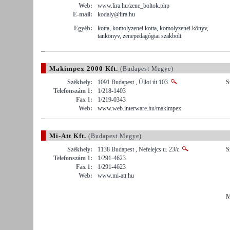
Web:
www.lira.hu/zene_boltok.php
E-mail:
kodaly@lira.hu
Egyéb:
kotta, komolyzenei kotta, komolyzenei könyv,
tankönyv, zenepedagógiai szakbolt
Makimpex 2000 Kft.
(Budapest Megye)
Székhely:
1091 Budapest , Ülloi út 103.
S
Telefonszám 1:
1/218-1403
Fax 1:
1/219-0343
Web:
www.web.interware.hu/makimpex
Mi-Att Kft.
(Budapest Megye)
Székhely:
1138 Budapest , Nefelejcs u. 23/c.
S
Telefonszám 1:
1/291-4623
Fax 1:
1/291-4623
Web:
www.mi-att.hu
M