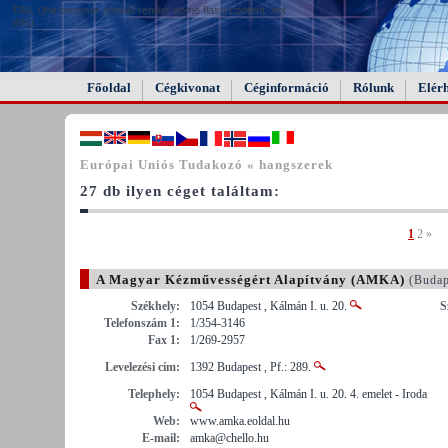
FAIL (the browser should render some flash content, not
this).
Főoldal
Cégkivonat
Céginformáció
Rólunk
Elér
Európai Uniós Tudakozó « hangszerek
27 db ilyen céget találtam:
1
2
»
A Magyar Kézművességért Alapítvány (AMKA)
(Budap
Székhely:
1054 Budapest , Kálmán I. u. 20.
S
Telefonszám 1:
1/354-3146
Fax 1:
1/269-2957
Levelezési cím:
1392 Budapest , Pf.: 289.
Telephely:
1054 Budapest , Kálmán I. u. 20. 4. emelet - Iroda
Web:
www.amka.eoldal.hu
E-mail:
amka@chello.hu