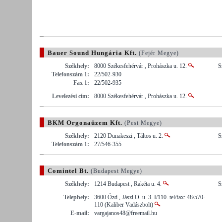
Bauer Sound Hungária Kft.
(Fejér Megye)
Székhely:
8000 Székesfehérvár , Prohászka u. 12.
S
Telefonszám 1:
22/502-930
Fax 1:
22/502-935
Levelezési cím:
8000 Székesfehérvár , Prohászka u. 12.
BKM Orgonaüzem Kft.
(Pest Megye)
Székhely:
2120 Dunakeszi , Táltos u. 2.
S
Telefonszám 1:
27/546-355
Comintel Bt.
(Budapest Megye)
Székhely:
1214 Budapest , Rakéta u. 4.
S
Telephely:
3600 Ózd , Jászi O. u. 3. I/110. tel/fax: 48/570-
110 (Kaliber Vadászbolt)
E-mail:
vargajanos48@freemail.hu