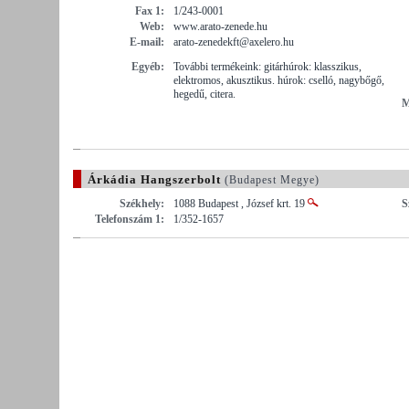
Fax 1:
1/243-0001
Web:
www.arato-zenede.hu
E-mail:
arato-zenedekft@axelero.hu
Egyéb:
További termékeink: gitárhúrok: klasszikus,
elektromos, akusztikus. húrok: cselló, nagybőgő,
hegedű, citera.
M
Árkádia Hangszerbolt
(Budapest Megye)
Székhely:
1088 Budapest , József krt. 19
S
Telefonszám 1:
1/352-1657