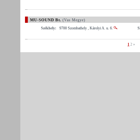
MU-SOUND Bt.
(Vas Megye)
Székhely:
9700 Szombathely , Károlyi A. u. 6.
S
1
2
»