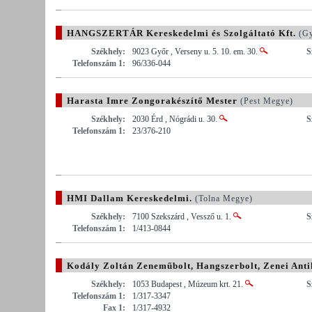
HANGSZERTÁR Kereskedelmi és Szolgáltató Kft.
(Gy
Székhely:
9023 Győr , Verseny u. 5. 10. em. 30.
S
Telefonszám 1:
96/336-044
Harasta Imre Zongorakészítő Mester
(Pest Megye)
Székhely:
2030 Érd , Nógrádi u. 30.
S
Telefonszám 1:
23/376-210
HMI Dallam Kereskedelmi.
(Tolna Megye)
Székhely:
7100 Szekszárd , Vessző u. 1.
S
Telefonszám 1:
1/413-0844
Kodály Zoltán Zeneműbolt, Hangszerbolt, Zenei Ant
Székhely:
1053 Budapest , Múzeum krt. 21.
S
Telefonszám 1:
1/317-3347
Fax 1:
1/317-4932