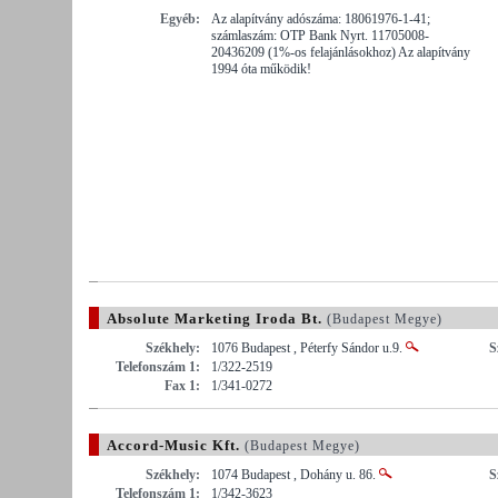
Egyéb:
Az alapítvány adószáma: 18061976-1-41;
számlaszám: OTP Bank Nyrt. 11705008-
20436209 (1%-os felajánlásokhoz) Az alapítvány
1994 óta működik!
Absolute Marketing Iroda Bt.
(Budapest Megye)
Székhely:
1076 Budapest , Péterfy Sándor u.9.
S
Telefonszám 1:
1/322-2519
Fax 1:
1/341-0272
Accord-Music Kft.
(Budapest Megye)
Székhely:
1074 Budapest , Dohány u. 86.
S
Telefonszám 1:
1/342-3623