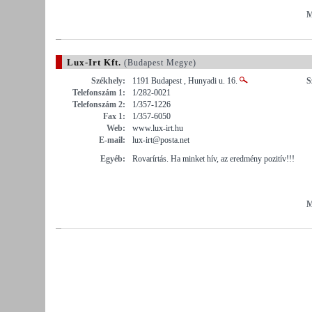
M
Lux-Irt Kft.
(Budapest Megye)
Székhely:
1191 Budapest , Hunyadi u. 16.
S
Telefonszám 1:
1/282-0021
Telefonszám 2:
1/357-1226
Fax 1:
1/357-6050
Web:
www.lux-irt.hu
E-mail:
lux-irt@posta.net
Egyéb:
Rovarírtás. Ha minket hív, az eredmény pozitív!!!
M