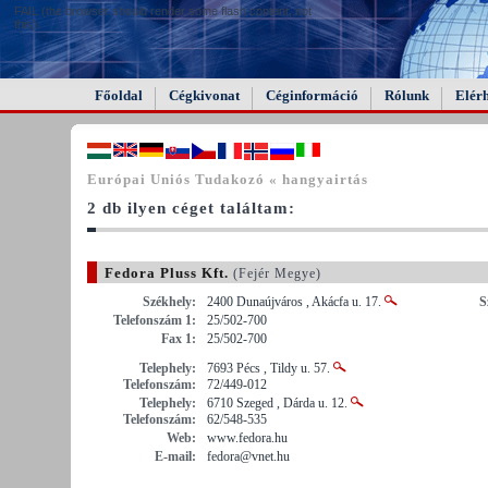
FAIL (the browser should render some flash content, not
this).
Főoldal
Cégkivonat
Céginformáció
Rólunk
Elér
Európai Uniós Tudakozó « hangyairtás
2 db ilyen céget találtam:
Fedora Pluss Kft.
(Fejér Megye)
Székhely:
2400 Dunaújváros , Akácfa u. 17.
S
Telefonszám 1:
25/502-700
Fax 1:
25/502-700
Telephely:
7693 Pécs , Tildy u. 57.
Telefonszám:
72/449-012
Telephely:
6710 Szeged , Dárda u. 12.
Telefonszám:
62/548-535
Web:
www.fedora.hu
E-mail:
fedora@vnet.hu